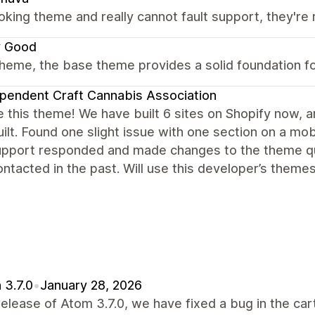
oking theme and really cannot fault support, they're r
y Good
heme, the base theme provides a solid foundation fo
pendent Craft Cannabis Association
 this theme! We have built 6 sites on Shopify now, an
ilt. Found one slight issue with one section on a mob
support responded and made changes to the theme q
ntacted in the past. Will use this developer’s themes
 3.7.0
•
January 28, 2026
 release of Atom 3.7.0, we have fixed a bug in the car