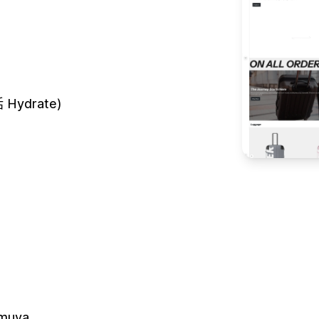
ydrate)
muva