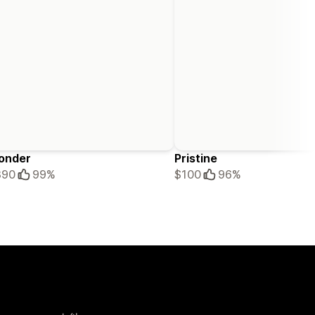
onder
Pristine
390
99%
$100
96%