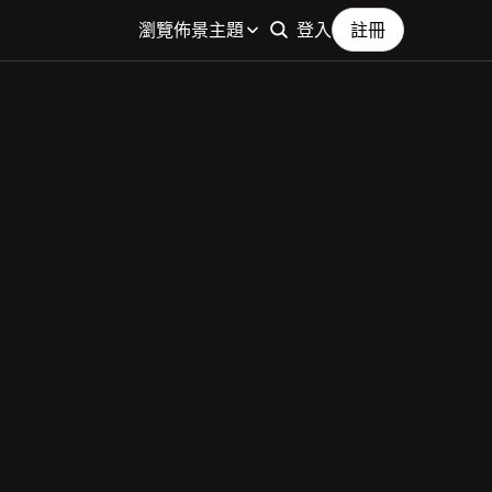
瀏覽佈景主題
登入
註冊