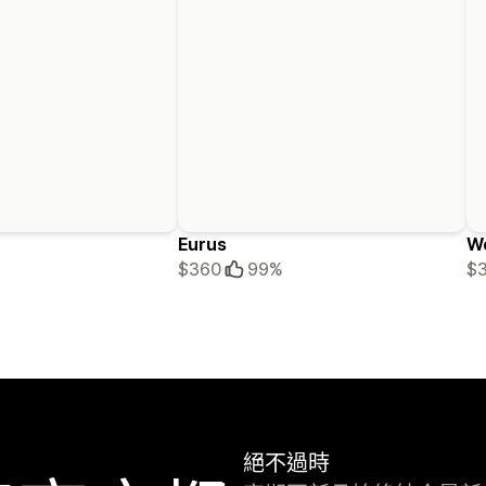
Eurus
W
$360
99%
$
絕不過時