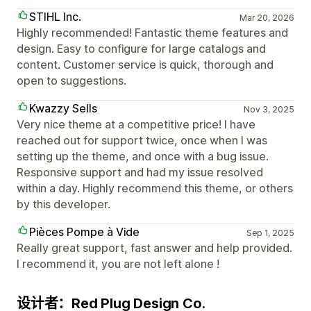
STIHL Inc.
Mar 20, 2026
Highly recommended! Fantastic theme features and
design. Easy to configure for large catalogs and
content. Customer service is quick, thorough and
open to suggestions.
Kwazzy Sells
Nov 3, 2025
Very nice theme at a competitive price! I have
reached out for support twice, once when I was
setting up the theme, and once with a bug issue.
Responsive support and had my issue resolved
within a day. Highly recommend this theme, or others
by this developer.
Pièces Pompe à Vide
Sep 1, 2025
Really great support, fast answer and help provided.
I recommend it, you are not left alone !
设计者：Red Plug Design Co.