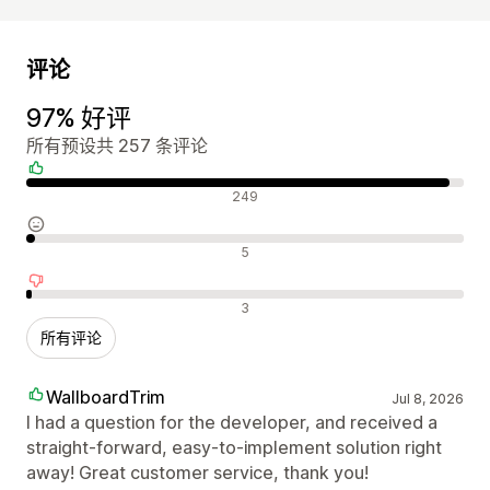
评论
97% 好评
所有预设共 257 条评论
好评
249
中评
5
差评
3
所有评论
WallboardTrim
Jul 8, 2026
I had a question for the developer, and received a
straight-forward, easy-to-implement solution right
away! Great customer service, thank you!