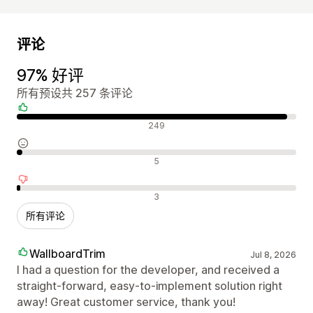
评论
97% 好评
所有预设共 257 条评论
好评
249
中评
5
差评
3
所有评论
WallboardTrim
Jul 8, 2026
I had a question for the developer, and received a
straight-forward, easy-to-implement solution right
away! Great customer service, thank you!