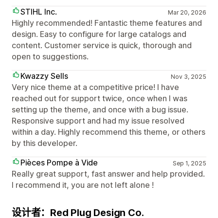
STIHL Inc.
Mar 20, 2026
Highly recommended! Fantastic theme features and
design. Easy to configure for large catalogs and
content. Customer service is quick, thorough and
open to suggestions.
Kwazzy Sells
Nov 3, 2025
Very nice theme at a competitive price! I have
reached out for support twice, once when I was
setting up the theme, and once with a bug issue.
Responsive support and had my issue resolved
within a day. Highly recommend this theme, or others
by this developer.
Pièces Pompe à Vide
Sep 1, 2025
Really great support, fast answer and help provided.
I recommend it, you are not left alone !
设计者：Red Plug Design Co.