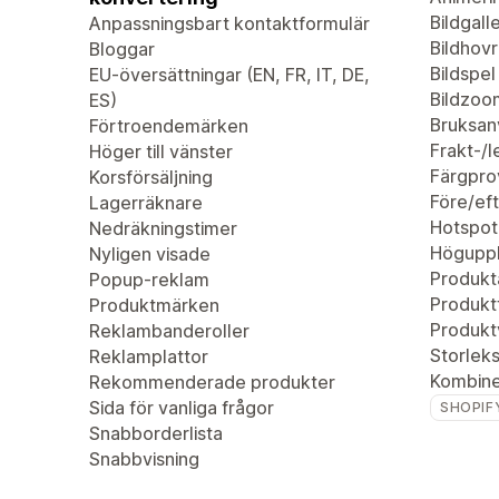
Bildgalle
Anpassningsbart kontaktformulär
Bildhovr
Bloggar
Bildspel
EU-översättningar (EN, FR, IT, DE,
Bildzoo
ES)
Bruksan
Förtroendemärken
Frakt-/
Höger till vänster
Färgpro
Korsförsäljning
Före/eft
Lagerräknare
Hotspot
Nedräkningstimer
Höguppl
Nyligen visade
Produkta
Popup-reklam
Produktf
Produktmärken
Produkt
Reklambanderoller
Storleks
Reklamplattor
Kombiner
Rekommenderade produkter
Sida för vanliga frågor
SHOPIF
Snabborderlista
Snabbvisning