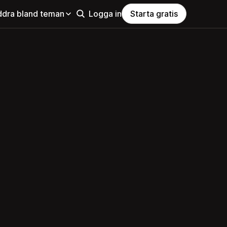
ddra bland teman
Logga in
Starta gratis