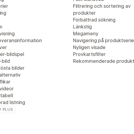
rier
Filtrering och sortering av
ing
produkter
Förbättrad sökning
m
Länkstig
visning
Megameny
leveransinformation
Navigering på produktserie
ver
Nyligen visade
er-bildspel
Provkartsfilter
-bild
Rekommenderade produkt
östa bilder
lternativ
likar
videor
tabell
ad listning
Y PLUS