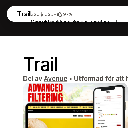
Trail
320 $ USD
•
97%
Översikt
Funktioner
Recensioner
Support
Trail
Del av
Avenue
•
Utformad för att h