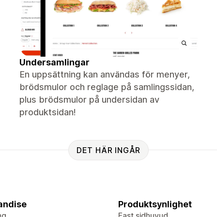
Undersamlingar
En uppsättning kan användas för menyer,
brödsmulor och reglage på samlingssidan,
plus brödsmulor på undersidan av
produktsidan!
DET HÄR INGÅR
andise
Produktsynlighet
ng
Fast sidhuvud