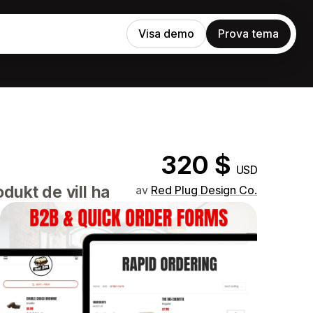
Visa demo
Prova tema
320 $
USD
dukt de vill ha
av
Red Plug Design Co.