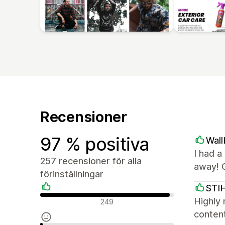
Recensioner
97 % positiva
Wall
I had a
257 recensioner för alla
away! 
förinställningar
STIH
Positiva recensioner
Highly 
249
content