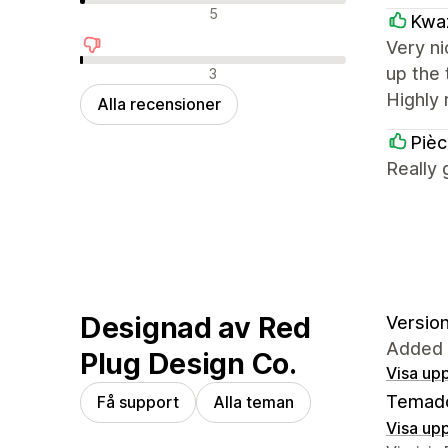
Neutrala recensioner
5
Kwaz
Very ni
Negativa recensioner
up the 
3
Highly 
Alla recensioner
Piè
Really 
Designad av Red
Version
Added 
Plug Design Co.
Visa upp
Temad
Få support
Alla teman
Visa upp