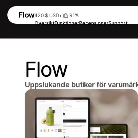
Flow
420 $ USD
•
91%
Översikt
Funktioner
Recensioner
Support
Flow
Uppslukande butiker för varumär