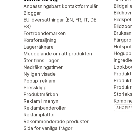
Bildgalle
Anpassningsbart kontaktformulär
Bildhovr
Bloggar
Bildspel
EU-översättningar (EN, FR, IT, DE,
Bildzoo
ES)
Bruksan
Förtroendemärken
Färgpro
Korsförsäljning
Hotspot
Lagerräknare
Höguppl
Meddelande om att produkten
Ingredie
åter finns i lager
Lookbo
Nedräkningstimer
Produkta
Nyligen visade
Produktf
Popup-reklam
Produkt
Pressklipp
Storleks
Produktmärken
Kombiner
Reklam i menyn
Reklambanderoller
SHOPIF
Reklamplattor
Rekommenderade produkter
Sida för vanliga frågor