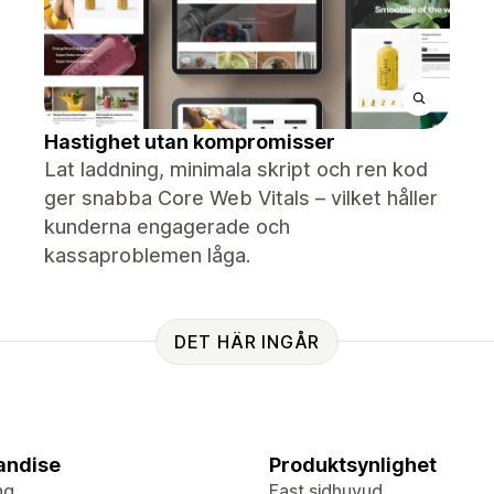
Hastighet utan kompromisser
Lat laddning, minimala skript och ren kod
ger snabba Core Web Vitals – vilket håller
kunderna engagerade och
kassaproblemen låga.
DET HÄR INGÅR
andise
Produktsynlighet
ng
Fast sidhuvud