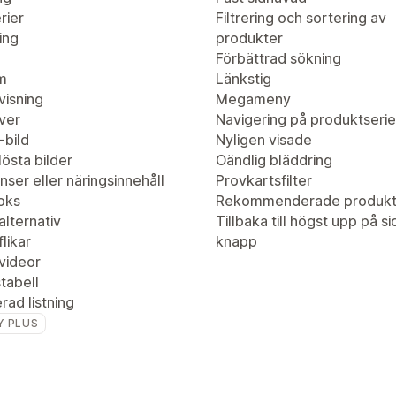
rier
Filtrering och sortering av
ing
produkter
Förbättrad sökning
m
Länkstig
visning
Megameny
ver
Navigering på produktserie
-bild
Nyligen visade
östa bilder
Oändlig bläddring
nser eller näringsinnehåll
Provkartsfilter
oks
Rekommenderade produkt
lternativ
Tillbaka till högst upp på s
likar
knapp
videor
tabell
ad listning
Y PLUS