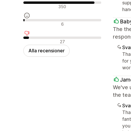
supp
Positiva recensioner
350
han
Baby
Neutrala recensioner
6
The th
respon
Negativa recensioner
27
Sva
Alla recensioner
Tha
for 
word
Jame
We've u
the tea
Sva
Than
fant
you 