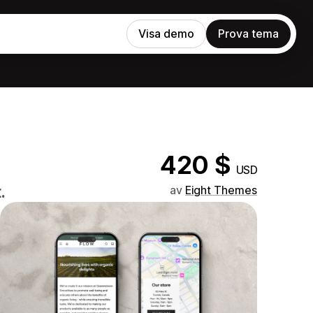
Visa demo
Prova tema
420 $
USD
.
av
Eight Themes