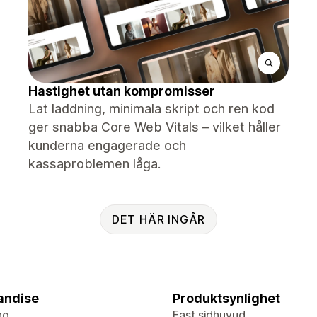
Hastighet utan kompromisser
Lat laddning, minimala skript och ren kod
ger snabba Core Web Vitals – vilket håller
kunderna engagerade och
kassaproblemen låga.
DET HÄR INGÅR
andise
Produktsynlighet
ng
Fast sidhuvud