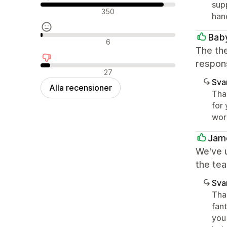
supp
Positiva recensioner
350
han
Baby
Neutrala recensioner
6
The th
respon
Negativa recensioner
27
Sva
Alla recensioner
Tha
for 
word
Jame
We've u
the tea
Sva
Than
fant
you 