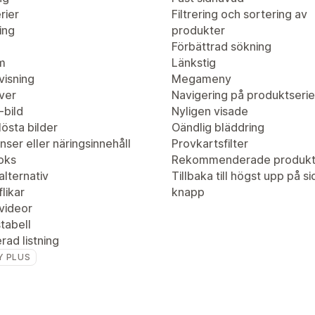
rier
Filtrering och sortering av
ing
produkter
Förbättrad sökning
m
Länkstig
visning
Megameny
ver
Navigering på produktserie
-bild
Nyligen visade
östa bilder
Oändlig bläddring
nser eller näringsinnehåll
Provkartsfilter
oks
Rekommenderade produkt
lternativ
Tillbaka till högst upp på s
likar
knapp
videor
tabell
ad listning
Y PLUS