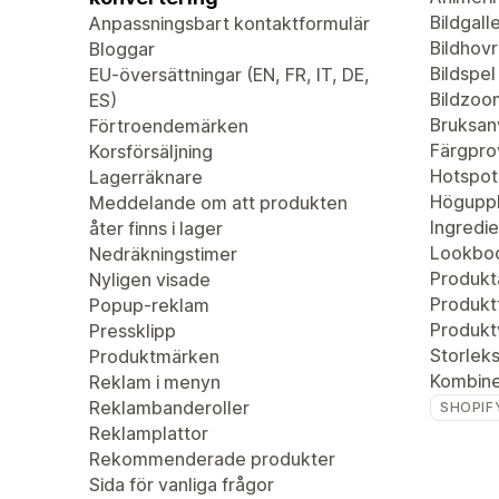
Bildgalle
Anpassningsbart kontaktformulär
Bildhovr
Bloggar
Bildspel
EU-översättningar (EN, FR, IT, DE,
Bildzoo
ES)
Bruksan
Förtroendemärken
Färgpro
Korsförsäljning
Hotspot
Lagerräknare
Höguppl
Meddelande om att produkten
Ingredie
åter finns i lager
Lookbo
Nedräkningstimer
Produkta
Nyligen visade
Produktf
Popup-reklam
Produkt
Pressklipp
Storleks
Produktmärken
Kombiner
Reklam i menyn
Reklambanderoller
SHOPIF
Reklamplattor
Rekommenderade produkter
Sida för vanliga frågor