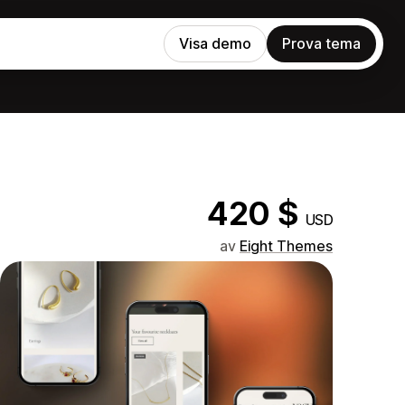
Visa demo
Prova tema
420 $
USD
av
Eight Themes