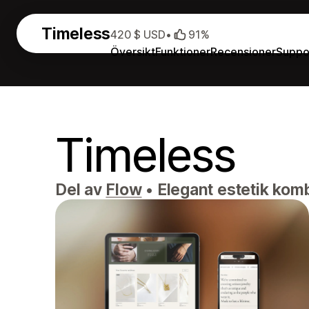
Timeless
420 $ USD
•
91%
Översikt
Funktioner
Recensioner
Suppo
Timeless
Del av
Flow
•
Elegant estetik komb