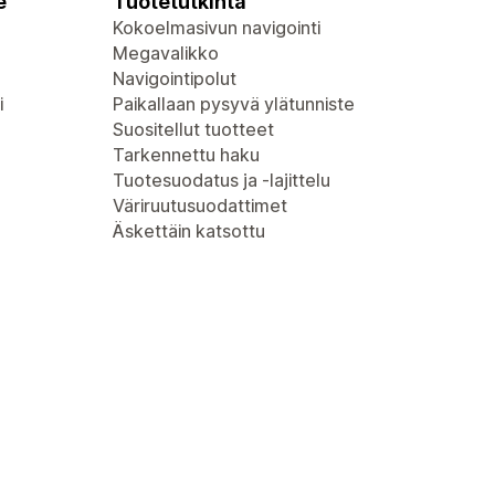
e
Tuotetutkinta
Kokoelmasivun navigointi
Megavalikko
Navigointipolut
i
Paikallaan pysyvä ylätunniste
Suositellut tuotteet
Tarkennettu haku
Tuotesuodatus ja -lajittelu
Väriruutusuodattimet
Äskettäin katsottu