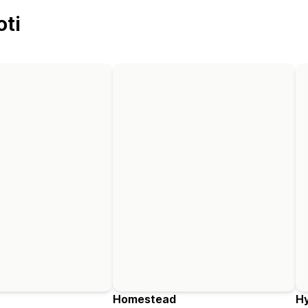
oti
Homestead
H