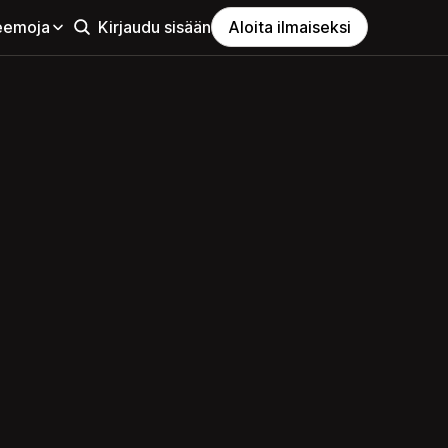
eemoja
Kirjaudu sisään
Aloita ilmaiseksi