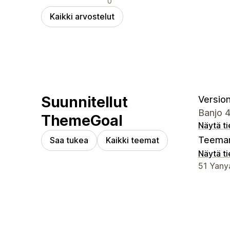
0
Kaikki arvostelut
Suunnitellut
Version
Banjo 
ThemeGoal
Näytä t
Teeman
Saa tukea
Kaikki teemat
Näytä t
Suunnitt
51 Yanya