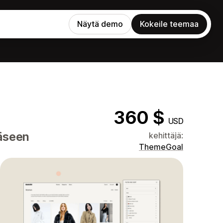
Näytä demo
Kokeile teemaa
360 $
USD
ääseen
kehittäjä:
ThemeGoal