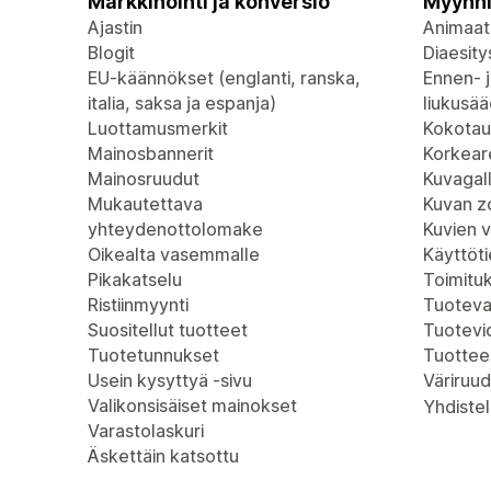
Markkinointi ja konversio
Myynni
Ajastin
Animaat
Blogit
Diaesity
EU-käännökset (englanti, ranska,
Ennen- j
italia, saksa ja espanja)
liukusää
Luottamusmerkit
Kokotau
Mainosbannerit
Korkeare
Mainosruudut
Kuvagall
Mukautettava
Kuvan 
yhteydenottolomake
Kuvien 
Oikealta vasemmalle
Käyttöt
Pikakatselu
Toimitu
Ristiinmyynti
Tuoteva
Suositellut tuotteet
Tuotevi
Tuotetunnukset
Tuottee
Usein kysyttyä -sivu
Väriruud
Valikonsisäiset mainokset
Yhdistel
Varastolaskuri
Äskettäin katsottu