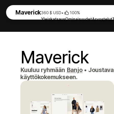
Maverick
360 $ USD
•
100%
Yleiskatsaus
Ominaisuudet
Arvostelut
Maverick
Kuuluu ryhmään
Banjo
•
Joustava,
käyttökokemukseen.