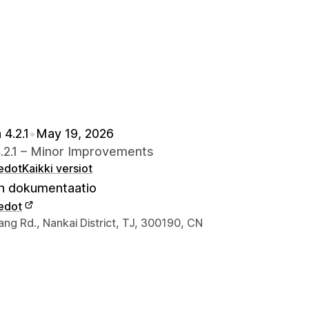
 4.2.1
•
May 19, 2026
4.2.1 – Minor Improvements
iedot
Kaikki versiot
 dokumentaatio
iedot
elijan yhteystiedot
ng Rd., Nankai District, TJ, 300190, CN