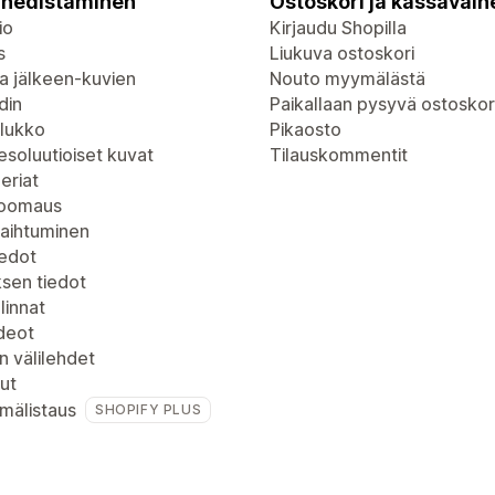
nedistäminen
Ostoskori ja kassavaih
io
Kirjaudu Shopilla
s
Liukuva ostoskori
a jälkeen-kuvien
Nouto myymälästä
din
Paikallaan pysyvä ostoskor
lukko
Pikaosto
soluutioiset kuvat
Tilauskommentit
eriat
zoomaus
vaihtuminen
iedot
ksen tiedot
linnat
deot
n välilehdet
ut
mälistaus
SHOPIFY PLUS