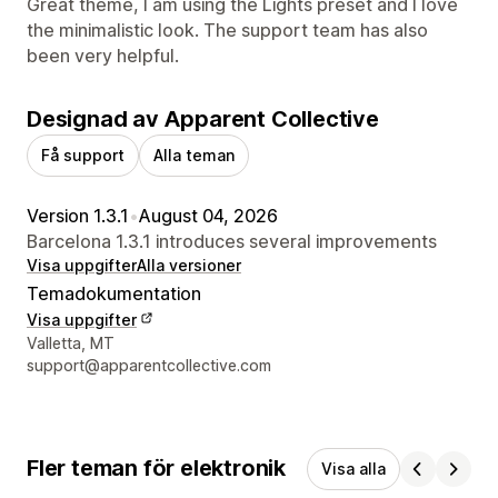
Great theme, I am using the Lights preset and I love
the minimalistic look. The support team has also
been very helpful.
Designad av Apparent Collective
Få support
Alla teman
Version 1.3.1
•
August 04, 2026
Barcelona 1.3.1 introduces several improvements
Visa uppgifter
Alla versioner
Temadokumentation
Visa uppgifter
Designerns kontaktuppgifter
Valletta, MT
support@apparentcollective.com
Fler teman för elektronik
Visa alla