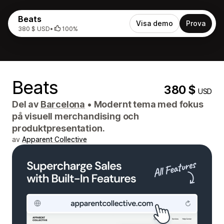
Beats
Visa demo
Prova
380 $ USD
•
100%
Beats
380 $
USD
Del av
Barcelona
•
Modernt tema med fokus
på visuell merchandising och
produktpresentation.
av
Apparent Collective