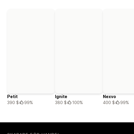
Petit
Ignite
Nexvo
390 $
99%
380 $
100%
400 $
99%