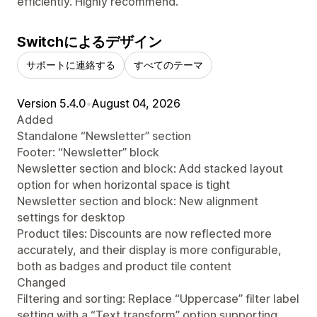
efficiently. Highly recommend.
Switchによるデザイン
サポートに連絡する
すべてのテーマ
Version 5.4.0
•
August 04, 2026
Added
Standalone “Newsletter” section
Footer: “Newsletter” block
Newsletter section and block: Add stacked layout
option for when horizontal space is tight
Newsletter section and block: New alignment
settings for desktop
Product tiles: Discounts are now reflected more
accurately, and their display is more configurable,
both as badges and product tile content
Changed
Filtering and sorting: Replace “Uppercase” filter label
setting with a “Text transform” option supporting