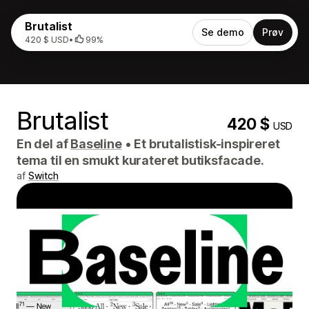
Brutalist
Se demo
Prøv
420 $ USD
•
99%
Brutalist
420 $
USD
En del af
Baseline
•
Et brutalistisk-inspireret
tema til en smukt kurateret butiksfacade.
af
Switch