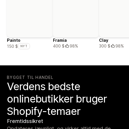
Painto
Framia
Clay
400 $
98%
300 $
98%
150 $
NYT
BYGGET TIL HANDEL
Verdens bedste
onlinebutikker bruger
Shopify-temaer
Fremtidssikret
Opdateres jævnligt, og virker altid med de