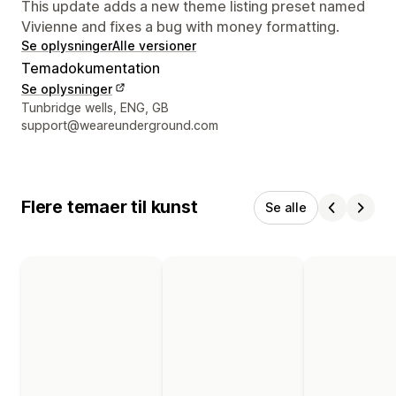
This update adds a new theme listing preset named
Vivienne and fixes a bug with money formatting.
Se oplysninger
Alle versioner
Temadokumentation
Se oplysninger
Se kontaktoplysninger
Tunbridge wells, ENG, GB
support@weareunderground.com
Flere temaer til kunst
Se alle