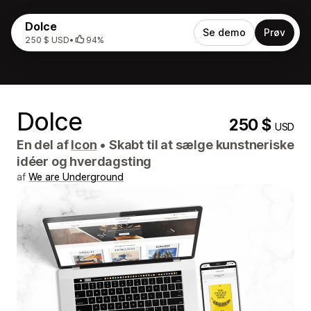
Dolce
Se demo
Prøv
250 $ USD
•
94%
Dolce
250 $
USD
En del af
Icon
•
Skabt til at sælge kunstneriske
idéer og hverdagsting
af
We are Underground