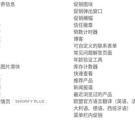
营养信息
促销图块
促销弹出窗口
促销横幅
册
信任徽章
转
倒数计时器
放
博客
点
可自定义的联系表单
常见问题解答页面
年龄验证工具
比图片滑块
库存计数器
息
快速查看
项
推荐产品
频
新闻报道
签
最近浏览过的产品
欧盟官方语言翻译（英语、
详情页
SHOPIFY PLUS
大利语、德语、西班牙语）
菜单栏内促销