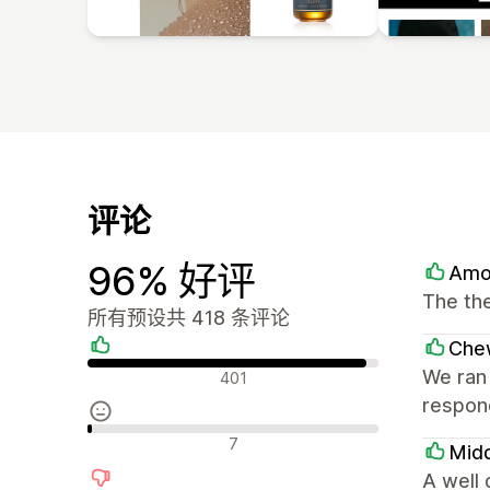
评论
96% 好评
Amo
The the
所有预设共 418 条评论
Che
好评
We ran 
401
respond
中评
7
Mid
A well 