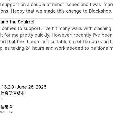
 support on a couple of minor issues and I was impr
tions. Happy that we made this change to Blockshop.
 and the Squirrel
 comes to support, I've hit many walls with clashin
it for me pretty quickly. However, recently I've bee
nd that the theme isn't suitable out of the box and
plies taking 24 hours and work needed to be done mys
 13.2.0
•
June 26, 2026
细信息
所有版本
档
细信息
联系方式
 BC, CA