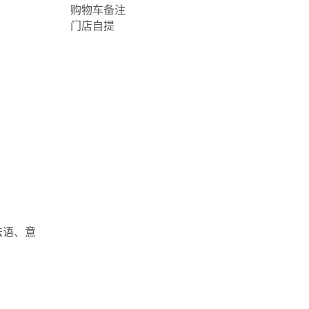
购物车备注
门店自提
法语、意