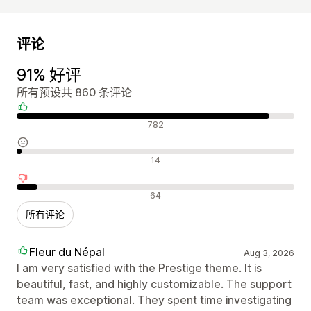
评论
91% 好评
所有预设共 860 条评论
好评
782
中评
14
差评
64
所有评论
Fleur du Népal
Aug 3, 2026
I am very satisfied with the Prestige theme. It is
beautiful, fast, and highly customizable. The support
team was exceptional. They spent time investigating