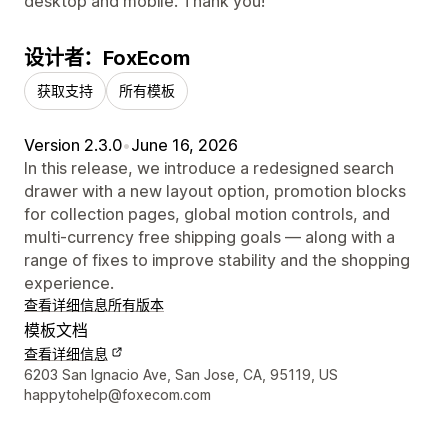
desktop and mobile. Thank you!
设计者：FoxEcom
获取支持
所有模板
Version 2.3.0
•
June 16, 2026
In this release, we introduce a redesigned search
drawer with a new layout option, promotion blocks
for collection pages, global motion controls, and
multi-currency free shipping goals — along with a
range of fixes to improve stability and the shopping
experience.
查看详细信息
所有版本
模板文档
查看详细信息
设计师联系方式
6203 San Ignacio Ave, San Jose, CA, 95119, US
happytohelp@foxecom.com