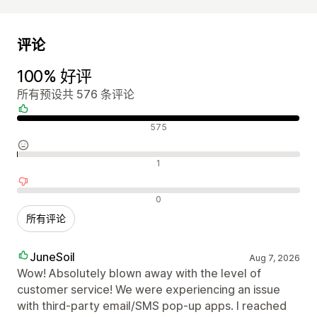
评论
100% 好评
所有预设共 576 条评论
好评
575
中评
1
差评
0
所有评论
JuneSoil
Aug 7, 2026
Wow! Absolutely blown away with the level of
customer service! We were experiencing an issue
with third-party email/SMS pop-up apps. I reached