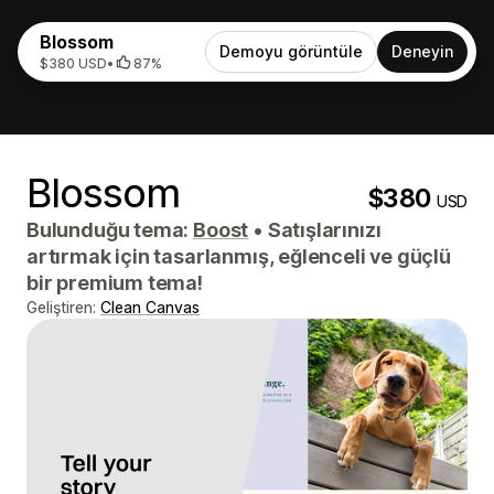
Blossom
Demoyu görüntüle
Deneyin
$380 USD
•
87%
Blossom
$380
USD
Bulunduğu tema:
Boost
•
Satışlarınızı
artırmak için tasarlanmış, eğlenceli ve güçlü
bir premium tema!
Geliştiren:
Clean Canvas