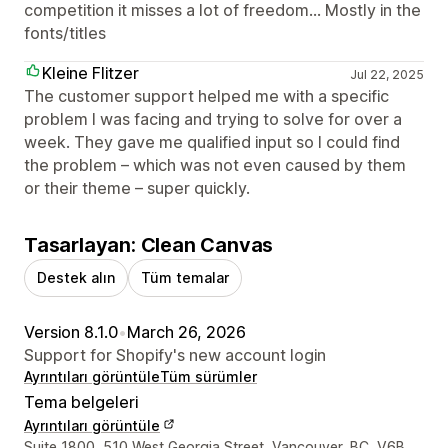
competition it misses a lot of freedom... Mostly in the
fonts/titles
Kleine Flitzer
Jul 22, 2025
The customer support helped me with a specific
problem I was facing and trying to solve for over a
week. They gave me qualified input so I could find
the problem – which was not even caused by them
or their theme – super quickly.
Tasarlayan: Clean Canvas
Destek alın
Tüm temalar
Version 8.1.0
•
March 26, 2026
Support for Shopify's new account login
Ayrıntıları görüntüle
Tüm sürümler
Tema belgeleri
Ayrıntıları görüntüle
Tasarımcı iletişim bilgileri
Suite 1800, 510 West Georgia Street, Vancouver, BC, V6B