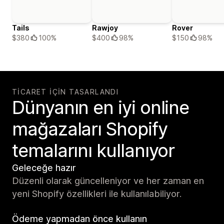
Tails
Rawjoy
Rover
$380
100%
$400
98%
$150
98%
TICARET IÇIN TASARLANDI
Dünyanın en iyi online
mağazaları Shopify
temalarını kullanıyor
Geleceğe hazır
Düzenli olarak güncelleniyor ve her zaman en
yeni Shopify özellikleri ile kullanılabiliyor.
Ödeme yapmadan önce kullanın