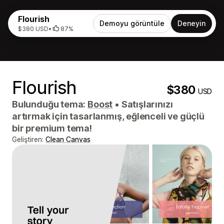
Flourish
Demoyu görüntüle
Deneyin
$380 USD
•
87%
Flourish
$380
USD
Bulunduğu tema:
Boost
•
Satışlarınızı
artırmak için tasarlanmış, eğlenceli ve güçlü
bir premium tema!
Geliştiren:
Clean Canvas