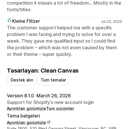
competition it misses a lot of freedom... Mostly in the
fonts/titles
Kleine Flitzer
Jul 22, 2025
The customer support helped me with a specific
problem I was facing and trying to solve for over a
week. They gave me qualified input so I could find
the problem – which was not even caused by them
or their theme – super quickly.
Tasarlayan: Clean Canvas
Destek alın
Tüm temalar
Version 8.1.0
•
March 26, 2026
Support for Shopify's new account login
Ayrıntıları görüntüle
Tüm sürümler
Tema belgeleri
Ayrıntıları görüntüle
Tasarımcı iletişim bilgileri
Suite 1800, 510 West Georgia Street, Vancouver, BC, V6B