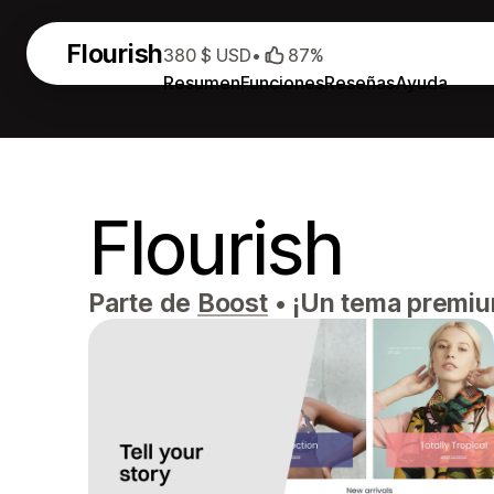
Flourish
380 $ USD
•
87%
Resumen
Funciones
Reseñas
Ayuda
Flourish
Parte de
Boost
•
¡Un tema premium