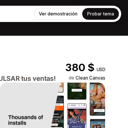
Ver demostración
Probar tema
380 $
USD
ULSAR tus ventas!
de
Clean Canvas