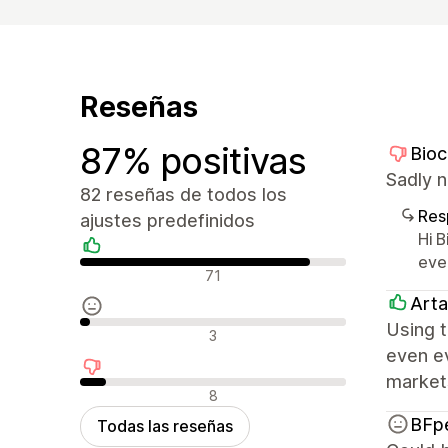
Reseñas
87% positivas
Bioc
Sadly n
82 reseñas de todos los
Res
ajustes predefinidos
Hi 
eve
Reseñas positivas
71
Arta
Using t
Reseñas neutras
3
even ev
markets
Reseñas negativas
8
BFp
Todas las reseñas