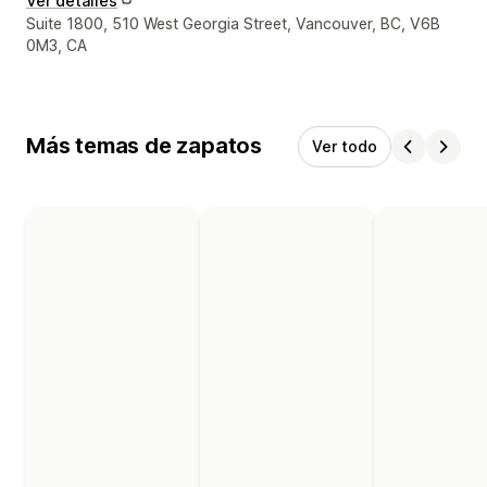
Ver detalles
Detalles de contacto del diseñador
Suite 1800, 510 West Georgia Street, Vancouver, BC, V6B
0M3, CA
Más temas de zapatos
Ver todo