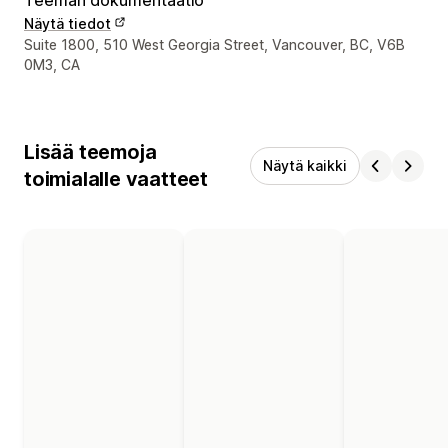
Näytä tiedot
Suunnittelijan yhteystiedot
Suite 1800, 510 West Georgia Street, Vancouver, BC, V6B
0M3, CA
Lisää teemoja
Näytä kaikki
toimialalle vaatteet