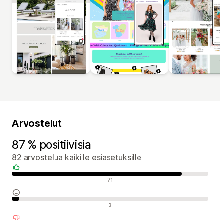
Arvostelut
87 % positiivisia
82 arvostelua kaikille esiasetuksille
Positiiviset arvostelut
71
Neutraalit arvostelut
3