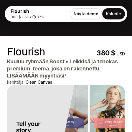
Flourish
Näytä demo
Kokeile
380 $ USD
•
87%
Flourish
380 $
USD
Kuuluu ryhmään
Boost
•
Leikkisä ja tehokas
premium-teema, joka on rakennettu
LISÄÄMÄÄN myyntiäsi!
kehittäjä:
Clean Canvas