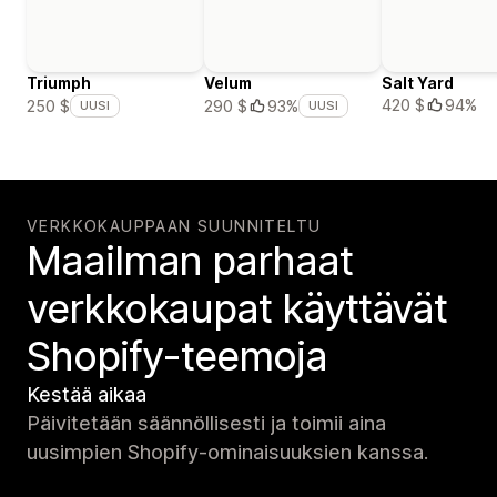
Triumph
Velum
Salt Yard
420 $
94%
250 $
290 $
93%
UUSI
UUSI
VERKKOKAUPPAAN SUUNNITELTU
Maailman parhaat
verkko­kaupat käyttävät
Shopify-teemoja
Kestää aikaa
Päivitetään säännöllisesti ja toimii aina
uusimpien Shopify-ominaisuuksien kanssa.