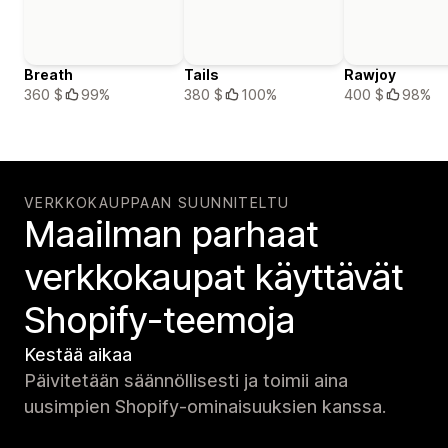
Breath
Tails
Rawjoy
360 $
99%
380 $
100%
400 $
98%
VERKKOKAUPPAAN SUUNNITELTU
Maailman parhaat
verkko­kaupat käyttävät
Shopify-teemoja
Kestää aikaa
Päivitetään säännöllisesti ja toimii aina
uusimpien Shopify-ominaisuuksien kanssa.