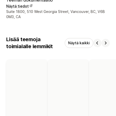
Näytä tiedot
Suunnittelijan yhteystiedot
Suite 1800, 510 West Georgia Street, Vancouver, BC, V6B
0M3, CA
Lisää teemoja
Näytä kaikki
toimialalle lemmikit