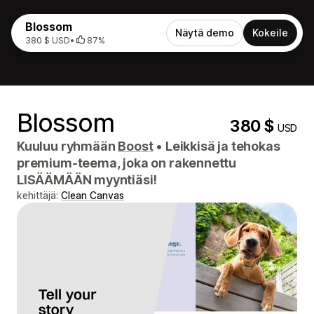
Blossom
Näytä demo
Kokeile
380 $ USD
•
87%
Blossom
380 $
USD
Kuuluu ryhmään
Boost
•
Leikkisä ja tehokas
premium-teema, joka on rakennettu
LISÄÄMÄÄN myyntiäsi!
kehittäjä:
Clean Canvas