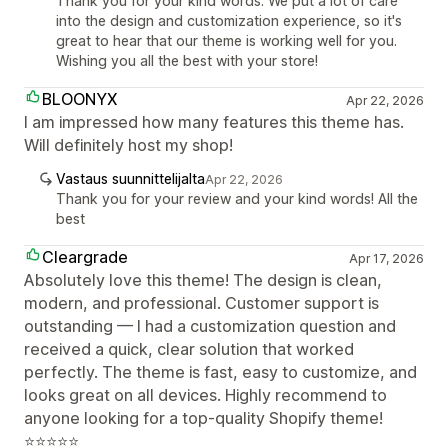
Thank you for your kind words. We put a lot of care
into the design and customization experience, so it's
great to hear that our theme is working well for you.
Wishing you all the best with your store!
BLOONYX
Apr 22, 2026
I am impressed how many features this theme has.
Will definitely host my shop!
Vastaus suunnittelijalta
Apr 22, 2026
Thank you for your review and your kind words! All the
best
Cleargrade
Apr 17, 2026
Absolutely love this theme! The design is clean,
modern, and professional. Customer support is
outstanding — I had a customization question and
received a quick, clear solution that worked
perfectly. The theme is fast, easy to customize, and
looks great on all devices. Highly recommend to
anyone looking for a top-quality Shopify theme!
⭐⭐⭐⭐⭐