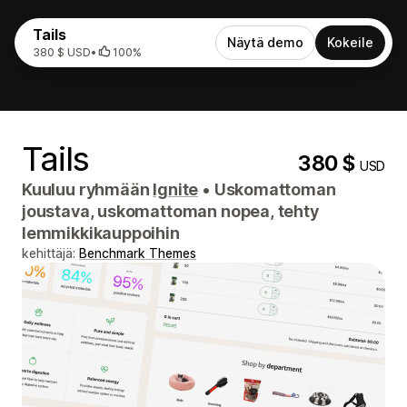
Tails
Näytä demo
Kokeile
380 $ USD
•
100%
Tails
380 $
USD
Kuuluu ryhmään
Ignite
•
Uskomattoman
joustava, uskomattoman nopea, tehty
lemmikkikauppoihin
kehittäjä:
Benchmark Themes