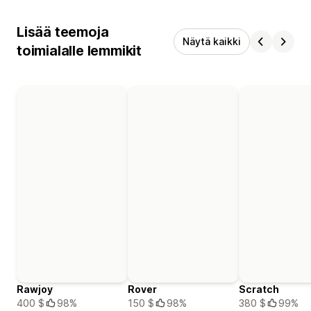
Lisää teemoja
Näytä kaikki
toimialalle lemmikit
Rawjoy
Rover
Scratch
400 $
98%
150 $
98%
380 $
99%