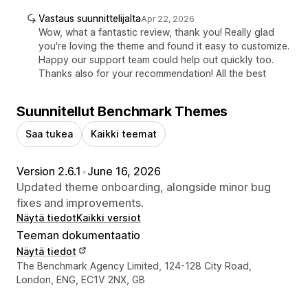
Vastaus suunnittelijalta
Apr 22, 2026
Wow, what a fantastic review, thank you! Really glad
you're loving the theme and found it easy to customize.
Happy our support team could help out quickly too.
Thanks also for your recommendation! All the best
Suunnitellut Benchmark Themes
Saa tukea
Kaikki teemat
Version 2.6.1
•
June 16, 2026
Updated theme onboarding, alongside minor bug
fixes and improvements.
Näytä tiedot
Kaikki versiot
Teeman dokumentaatio
Näytä tiedot
Suunnittelijan yhteystiedot
The Benchmark Agency Limited, 124-128 City Road,
London, ENG, EC1V 2NX, GB