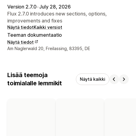
Version 2.7.0
•
July 28, 2026
Flux 2.7.0 introduces new sections, options,
improvements and fixes
Näytä tiedot
Kaikki versiot
Teeman dokumentaatio
Näytä tiedot
Suunnittelijan yhteystiedot
Am Naglerwald 20, Freilassing, 83395, DE
Lisää teemoja
Näytä kaikki
toimialalle lemmikit