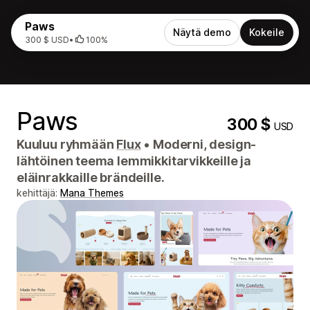
Paws
Näytä demo
Kokeile
300 $ USD
•
100%
Paws
300 $
USD
Kuuluu ryhmään
Flux
•
Moderni, design-
lähtöinen teema lemmikkitarvikkeille ja
eläinrakkaille brändeille.
kehittäjä:
Mana Themes