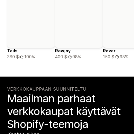
Tails
Rawjoy
Rover
380 $
100%
400 $
98%
150 $
98%
VERKKOKAUPPAAN SUUNNITELTU
Maailman parhaat
verkko­kaupat käyttävät
Shopify-teemoja