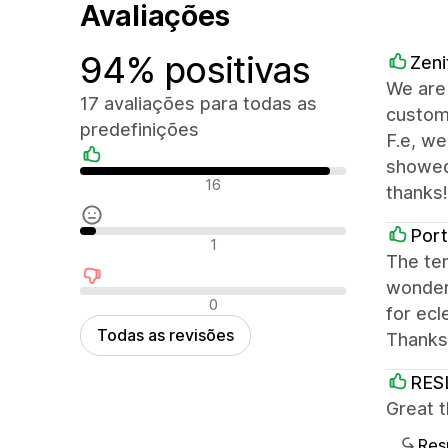
Avaliações
94% positivas
Zeni
We are 
17 avaliações para todas as
custom 
predefinições
F.e, w
showed
Avaliações positivas
16
thanks!
Por
Avaliações neutras
1
The tem
wonderf
Avaliações negativas
0
for ecl
Todas as revisões
Thanks
RES
Great 
Res