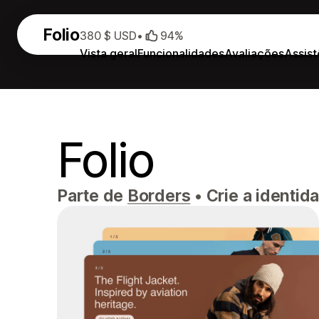
Folio
380 $ USD
•
94%
Vista geral
Funcionalidades
Avaliações
Assist
Folio
Parte de
Borders
•
Crie a identida