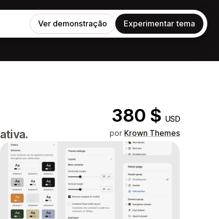
Ver demonstração
Experimentar tema
380 $
USD
ativa.
por
Krown Themes