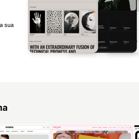
na sua
ma