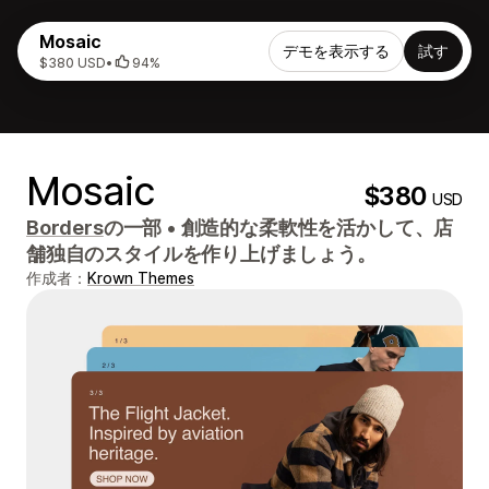
Mosaic
デモを表示する
試す
$380 USD
•
94%
Mosaic
$380
USD
Borders
の一部
•
創造的な柔軟性を活かして、店
舗独自のスタイルを作り上げましょう。
作成者：
Krown Themes