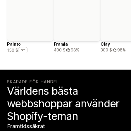
Painto
Framia
Clay
400 $
98%
300 $
98%
150 $
NY
SKAPADE FÖR HANDEL
Världens bästa
webbshoppar använder
Shopify-teman
Framtidssäkrat