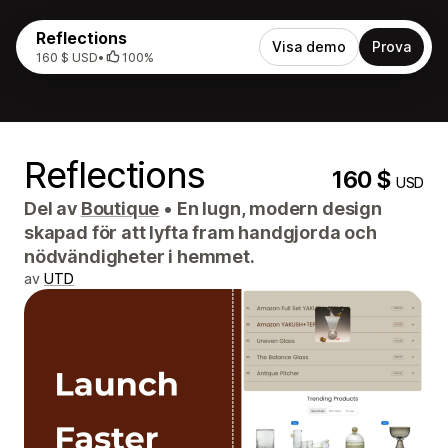
Reflections
Visa demo
Prova
160 $ USD
•
100%
Reflections
160 $
USD
Del av
Boutique
•
En lugn, modern design
skapad för att lyfta fram handgjorda och
nödvändigheter i hemmet.
av
UTD