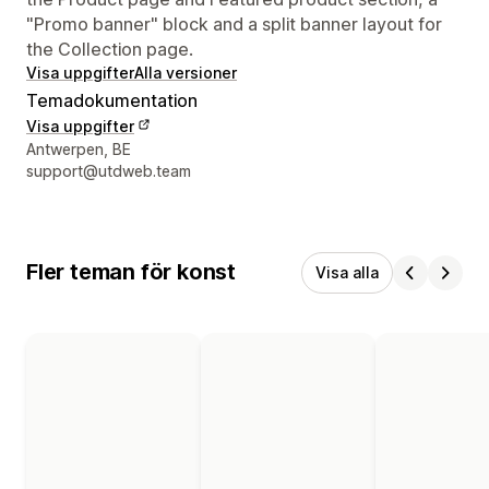
"Promo banner" block and a split banner layout for
the Collection page.
Visa uppgifter
Alla versioner
Temadokumentation
Visa uppgifter
Designerns kontaktuppgifter
Antwerpen, BE
support@utdweb.team
Fler teman för konst
Visa alla