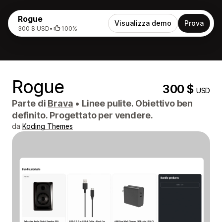
Rogue
Visualizza demo
Prova
300 $ USD
•
100%
Rogue
300 $
USD
Parte di
Brava
•
Linee pulite. Obiettivo ben
definito. Progettato per vendere.
da
Koding Themes