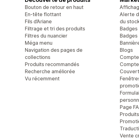
Bouton de retour en haut
Afficha
En-tête flottant
Alerte 
Fils d’Ariane
du stoc
Filtrage et tri des produits
Badges 
Filtres du nuancier
Badges 
Méga menu
Bannièr
Navigation des pages de
Blogs
collections
Compte 
Produits recommandés
Compteu
Recherche améliorée
Couvert
Vu récemment
Fenêtre
promoti
Formula
personn
Page F
Produit
Promoti
Traducti
Vente c