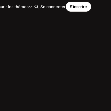
urir les thèmes
Se connecter
S’inscrire