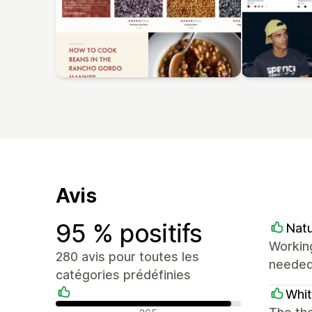
Avis
95 % positifs
Natu
Working
280 avis pour toutes les
needed.
catégories prédéfinies
Whi
Avis positifs