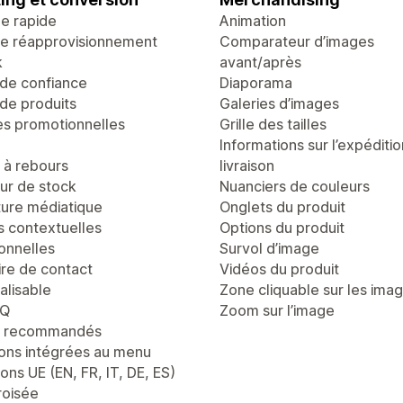
ge rapide
Animation
de réapprovisionnement
Comparateur d’images
k
avant/après
de confiance
Diaporama
de produits
Galeries d’images
es promotionnelles
Grille des tailles
Informations sur l’expéditio
à rebours
livraison
r de stock
Nuanciers de couleurs
ure médiatique
Onglets du produit
s contextuelles
Options du produit
onnelles
Survol d’image
ire de contact
Vidéos du produit
alisable
Zone cliquable sur les ima
AQ
Zoom sur l’image
s recommandés
ons intégrées au menu
ons UE (EN, FR, IT, DE, ES)
roisée