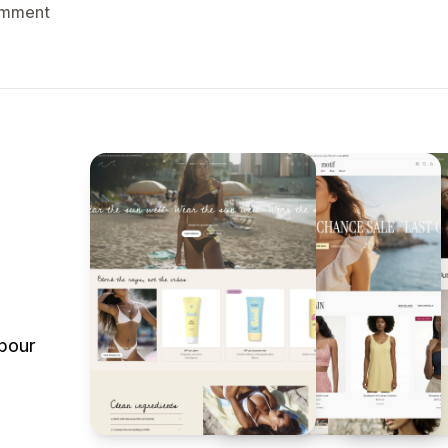
emment
 pour