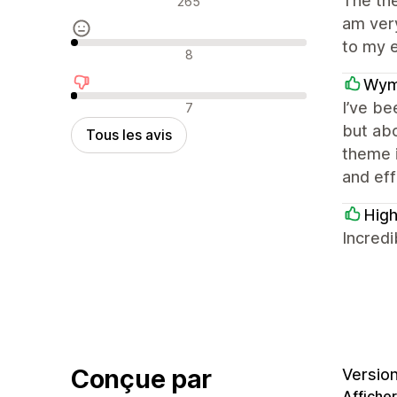
The the
265
am very
to my e
Avis neutres
8
Wym
Avis négatifs
I’ve be
7
but abo
Tous les avis
theme i
and eff
High
Incredi
Conçue par
Version 
Afficher