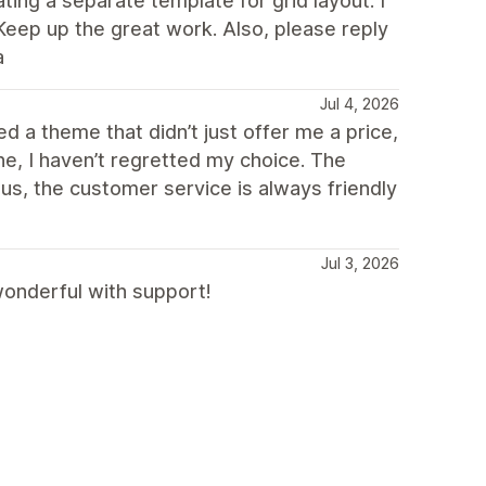
ing a separate template for grid layout. I
Keep up the great work. Also, please reply
a
Jul 4, 2026
d a theme that didn’t just offer me a price,
e, I haven’t regretted my choice. The
nus, the customer service is always friendly
Jul 3, 2026
 wonderful with support!