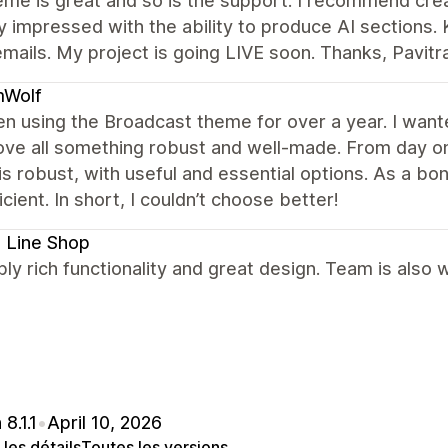
me is great and so is the support. I recommend creat
 impressed with the ability to produce AI sections. 
mails. My project is going LIVE soon. Thanks, Pavitr
Wolf
en using the Broadcast theme for over a year. I wante
ve all something robust and well-made. From day on
s robust, with useful and essential options. As a bo
icient. In short, I couldn’t choose better!
 Line Shop
bly rich functionality and great design. Team is also
8.1.1
•
April 10, 2026
 les détails
Toutes les versions