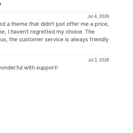
a
Jul 4, 2026
d a theme that didn’t just offer me a price,
e, I haven’t regretted my choice. The
nus, the customer service is always friendly
Jul 3, 2026
 wonderful with support!