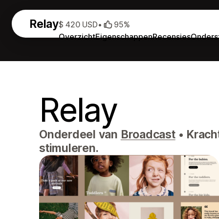
Relay
$ 420 USD
•
95%
Overzicht
Eigenschappen
Recensies
Onders
Relay
Onderdeel van
Broadcast
•
Kracht
stimuleren.