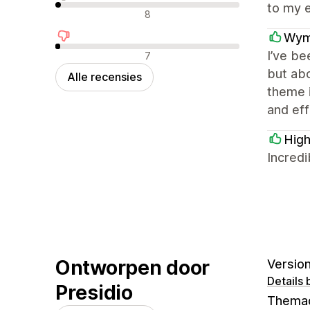
to my e
Neutrale recensies
8
Wym
Negatieve recensies
I’ve be
7
but abo
Alle recensies
theme i
and eff
High
Incredi
Ontworpen door
Version 
Details 
Presidio
Thema