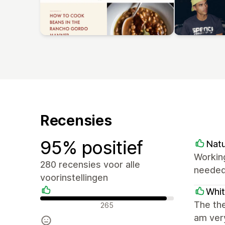
Recensies
95% positief
Natu
Working
280 recensies voor alle
needed.
voorinstellingen
Whi
Positieve recensies
The the
265
am very