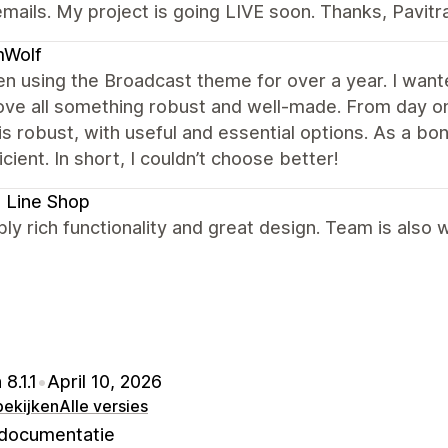
mails. My project is going LIVE soon. Thanks, Pavitr
Wolf
en using the Broadcast theme for over a year. I wante
ve all something robust and well-made. From day on
s robust, with useful and essential options. As a bo
icient. In short, I couldn’t choose better!
 Line Shop
bly rich functionality and great design. Team is also
8.1.1
•
April 10, 2026
bekijken
Alle versies
documentatie