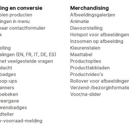
ing en conversie
Merchandising
len producten
Afbeeldingsgalerijen
ingen in menu
Animatie
aar contactformulier
Diavoorstelling
k
Hotspot voor afbeeldingen
Inzoomen op afbeelding
lling
Kleurenstalen
lingen (EN, FR, IT, DE, ES)
Maattabel
met veelgestelde vragen
Productopties
dacht
Producttabbladen
tbadges
Productvideo's
pop-ups
Rollover voor afbeeldinge
anners
Verzend-/bezorginformati
 bekeken
Voor/na-slider
weergave
uwensbadges
dteller
-voorraad-melding