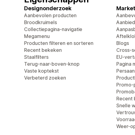
Designonderzoek
Market
Aanbevolen producten
Aanbevo
Broodkruimels
Aanbied
Collectiepagina-navigatie
Aanpasb
Megamenu
Aftelklo
Producten filteren en sorteren
Blogs
Recent bekeken
Cross-se
Staalfilters
EU-verta
Terug-naar-boven-knop
Pagina 
Vaste koptekst
Persaan
Verbeterd zoeken
Produc
Promo-
Promob
Recent
Snelle 
Vertro
Voorraa
Weer-op