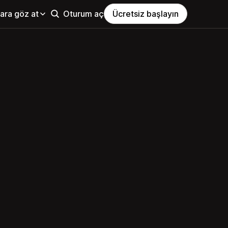
ara göz at
Oturum aç
Ücretsiz başlayın