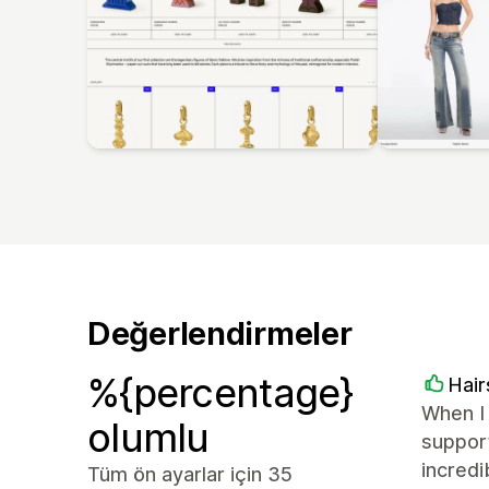
Değerlendirmeler
%{percentage}
Hai
When I 
olumlu
suppor
incredi
Tüm ön ayarlar için 35