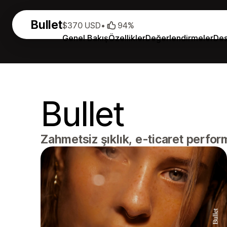
Bullet
$370 USD
•
94%
Genel Bakış
Özellikler
Değerlendirmeler
Des
Bullet
Zahmetsiz şıklık, e-ticaret perfor