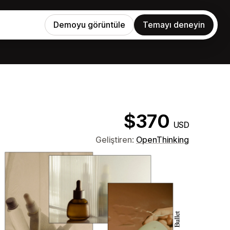
Demoyu görüntüle
Temayı deneyin
$370
USD
Geliştiren:
OpenThinking