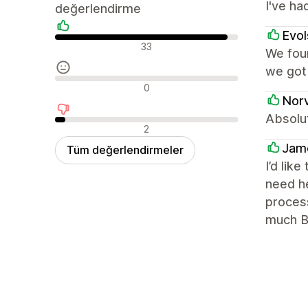
I've ha
değerlendirme
Evol
Olumlu değerlendirmeler
33
We fou
we got 
Nötr değerlendirmeler
0
Nor
Absolut
Olumsuz değerlendirmeler
2
Jame
Tüm değerlendirmeler
I’d lik
need he
proces
much Bu