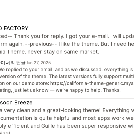
 FACTORY
ed-- Thank you for reply. I got your e-mail. i will upd
form again. --previous-- I like the theme. But I nee
rnia Theme. never stay on same market.
이너의 답글
Jun 27, 2025
We replied to your email, and as we discussed, everything is
version of the theme. The latest versions fully support mul
on on our demo store: https://california-theme-generic.mysho
ating, just let us know — we’re happy to help. Thanks!
soon Breeze
 a very clean and a great-looking theme! Everything 
cumentation is quite helpful and most apps work we
bly efficient and Guille has been super responsive w
ing!