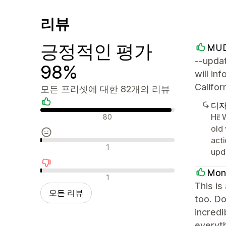
리뷰
긍정적인 평가
MUD
--updat
98%
will in
Califo
모든 프리셋에 대한 82개의 리뷰
디자
긍정적인 리뷰
Hi! 
80
old 
acti
중립적인 리뷰
1
upd
Mon
부정적인 리뷰
1
This is
모든 리뷰
too. Do
incredi
everyth