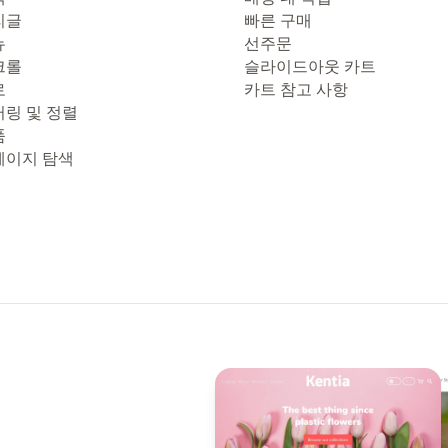
리글
빠른 구매
뉴
선주문
크롤
슬라이드아웃 카트
로
카트 참고 사항
터링 및 정렬
품
페이지 탐색