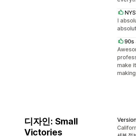
NYS
I absol
absolut
90s 
Awesom
profess
make it
making 
디자인: Small
Version 
Califor
Victories
세부 정