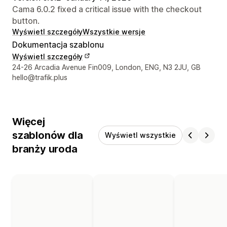
Cama 6.0.2 fixed a critical issue with the checkout
button.
Wyświetl szczegóły
Wszystkie wersje
Dokumentacja szablonu
Wyświetl szczegóły
Dane kontaktowe projektanta
24-26 Arcadia Avenue Fin009, London, ENG, N3 2JU, GB
hello@trafik.plus
Więcej
szablonów dla
Wyświetl wszystkie
branży uroda