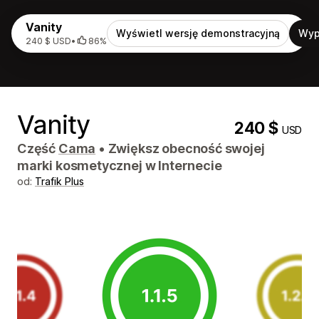
Vanity
Wyświetl wersję demonstracyjną
Wyp
240 $ USD
•
86%
Vanity
240 $
USD
Część
Cama
•
Zwiększ obecność swojej
marki kosmetycznej w Internecie
od:
Trafik Plus