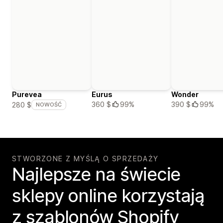
Purevea
Eurus
Wonder
360 $
99%
390 $
99%
280 $
NOWOŚĆ
STWORZONE Z MYŚLĄ O SPRZEDAŻY
Najlepsze na świecie
sklepy online korzystają
z szablonów Shopify