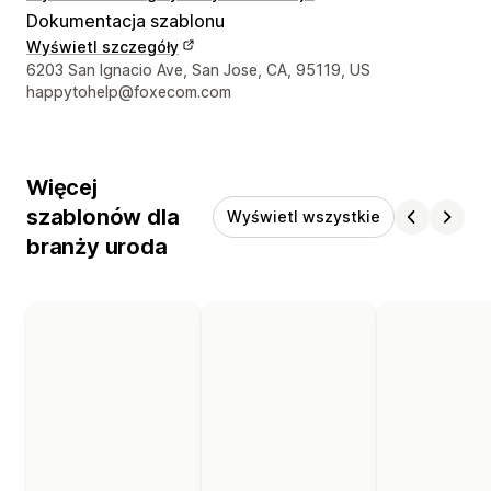
Dokumentacja szablonu
Wyświetl szczegóły
Dane kontaktowe projektanta
6203 San Ignacio Ave, San Jose, CA, 95119, US
happytohelp@foxecom.com
Więcej
szablonów dla
Wyświetl wszystkie
branży uroda