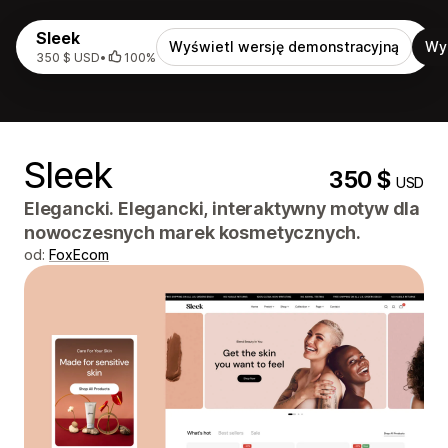
Sleek
Wyświetl wersję demonstracyjną
Wy
350 $ USD
•
100%
Sleek
350 $
USD
Elegancki. Elegancki, interaktywny motyw dla
nowoczesnych marek kosmetycznych.
od:
FoxEcom