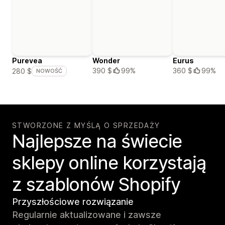
Purevea
Wonder
Eurus
390 $
99%
360 $
99%
280 $
NOWOŚĆ
STWORZONE Z MYŚLĄ O SPRZEDAŻY
Najlepsze na świecie
sklepy online korzystają
z szablonów Shopify
Przyszłościowe rozwiązanie
Regularnie aktualizowane i zawsze