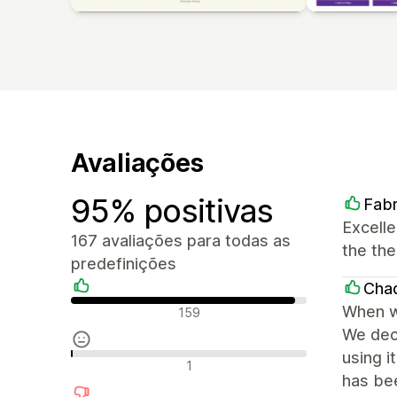
Avaliações
95% positivas
Fabr
Excelle
167 avaliações para todas as
the th
predefinições
Cha
Avaliações positivas
When w
159
We deci
using i
Avaliações neutras
1
has bee