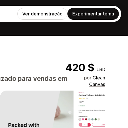
Ver demonstração
Experimentar tema
420 $
USD
mizado para vendas em
por
Clean
Canvas