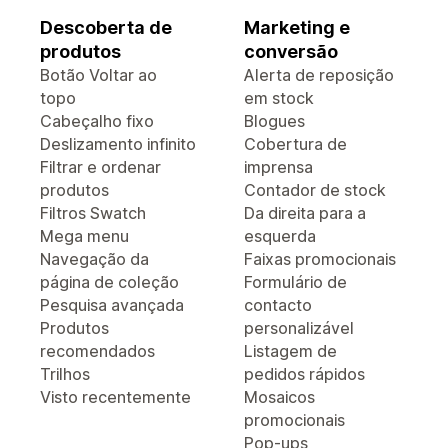
Descoberta de
Marketing e
produtos
conversão
Botão Voltar ao
Alerta de reposição
topo
em stock
Cabeçalho fixo
Blogues
Deslizamento infinito
Cobertura de
Filtrar e ordenar
imprensa
produtos
Contador de stock
Filtros Swatch
Da direita para a
Mega menu
esquerda
Navegação da
Faixas promocionais
página de coleção
Formulário de
Pesquisa avançada
contacto
Produtos
personalizável
recomendados
Listagem de
Trilhos
pedidos rápidos
Visto recentemente
Mosaicos
promocionais
Pop-ups