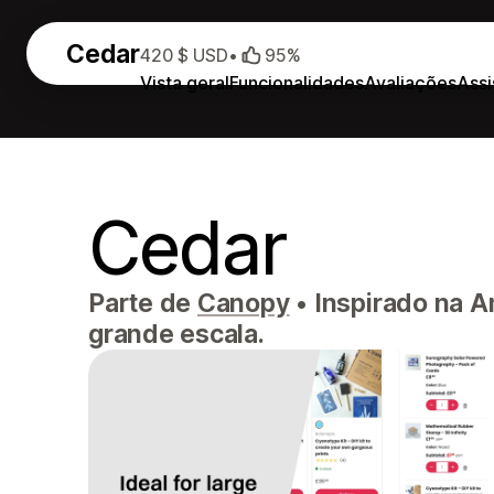
Cedar
420 $ USD
•
95%
Vista geral
Funcionalidades
Avaliações
Assi
Cedar
Parte de
Canopy
•
Inspirado na A
grande escala.