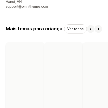
Detalhes de contacto do designer
Hanoi, VN
support@omnithemes.com
Mais temas para criança
Ver todos