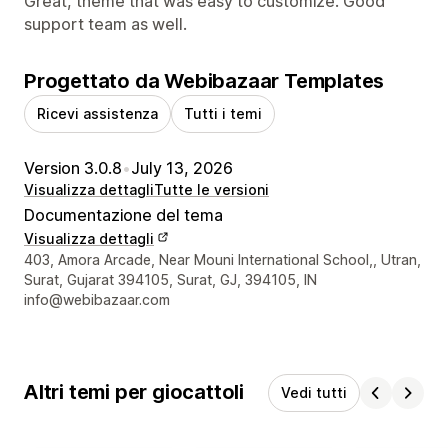
Great, theme that was easy to customize. Good
support team as well.
Progettato da Webibazaar Templates
Ricevi assistenza
Tutti i temi
Version 3.0.8
•
July 13, 2026
Visualizza dettagli
Tutte le versioni
Documentazione del tema
Visualizza dettagli
Recapiti del designer
403, Amora Arcade, Near Mouni International School,, Utran,
Surat, Gujarat 394105, Surat, GJ, 394105, IN
info@webibazaar.com
Altri temi per giocattoli
Vedi tutti