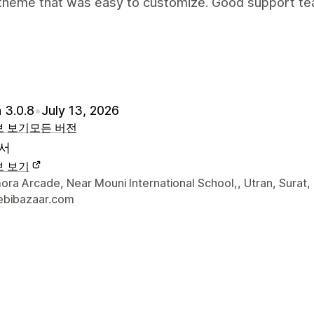
 theme that was easy to customize. Good support te
 3.0.8
•
July 13, 2026
보 보기
모든 버전
서
보 보기
 연락처 세부 정보
ra Arcade, Near Mouni International School,, Utran, Surat,
bibazaar.com