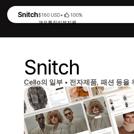
Snitch
$160 USD
•
100%
개요
특징
리뷰
지원
Snitch
Cello
의 일부
•
전자제품, 패션 등을 