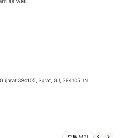
am as well.
 Gujarat 394105, Surat, GJ, 394105, IN
모두 보기