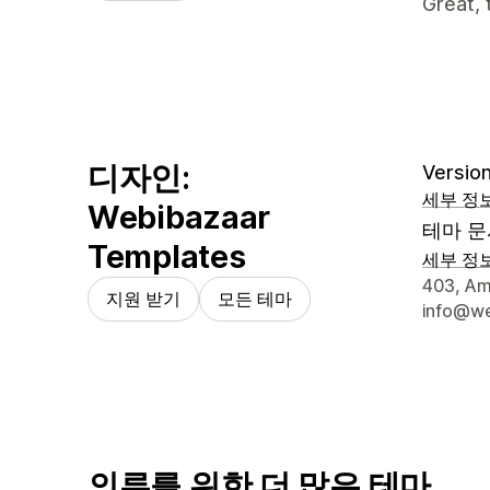
Great,
디자인:
Version
세부 정
Webibazaar
테마 문
Templates
세부 정
디자이너
403, Amo
지원 받기
모든 테마
info@we
의류를 위한 더 많은 테마