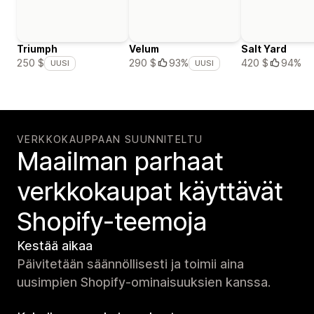
Triumph
Velum
Salt Yard
420 $
94%
250 $
290 $
93%
UUSI
UUSI
VERKKOKAUPPAAN SUUNNITELTU
Maailman parhaat
verkko­kaupat käyttävät
Shopify-teemoja
Kestää aikaa
Päivitetään säännöllisesti ja toimii aina
uusimpien Shopify-ominaisuuksien kanssa.