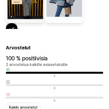
Arvostelut
100 % positiivisia
2 arvostelua kaikille esiasetuksille
Positiiviset arvostelut
2
Neutraalit arvostelut
0
Negatiiviset arvostelut
0
Kaikki arvostelut