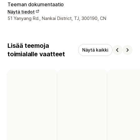
Teeman dokumentaatio
Näytä tiedot
Suunnittelijan yhteystiedot
51 Yanyang Rd., Nankai District, TJ, 300190, CN
Lisää teemoja
Näytä kaikki
toimialalle vaatteet