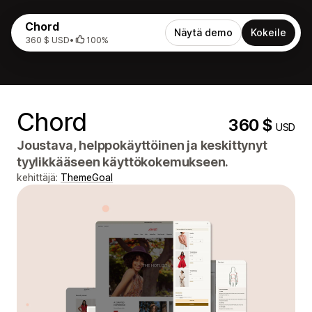
Chord
Näytä demo
Kokeile
360 $ USD
•
100%
Chord
360 $
USD
Joustava, helppokäyttöinen ja keskittynyt
tyylikkääseen käyttökokemukseen.
kehittäjä:
ThemeGoal