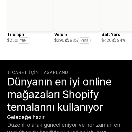
Triumph
Velum
Salt Yard
$420
94%
$250
$290
93%
YENI
YENI
TICARET IÇIN TASARLANDI
Dünyanın en iyi online
mağazaları Shopify
temalarını kullanıyor
Geleceğe hazır
Düzenli olarak güncelleniyor ve her zaman en