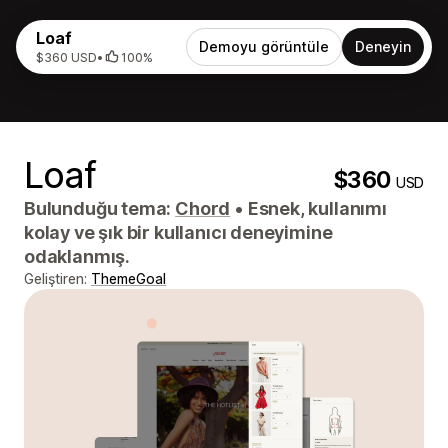
Loaf
Demoyu görüntüle
Deneyin
$360 USD
•
100%
Loaf
$360
USD
Bulunduğu tema:
Chord
•
Esnek, kullanımı
kolay ve şık bir kullanıcı deneyimine
odaklanmış.
Geliştiren:
ThemeGoal