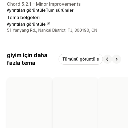
Chord 5.2.1 – Minor Improvements
Ayrıntıları görüntüle
Tüm sürümler
Tema belgeleri
Ayrıntıları görüntüle
Tasarımcı iletişim bilgileri
51 Yanyang Rd., Nankai District, TJ, 300190, CN
giyim için daha
Tümünü görüntüle
fazla tema