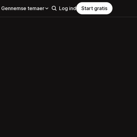
Gennemse temaer
Log ind
Start gratis