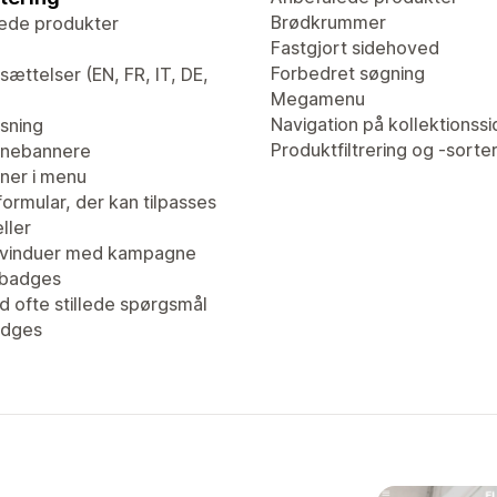
Brødkrummer
ede produkter
Fastgjort sidehoved
Forbedret søgning
ættelser (EN, FR, IT, DE,
Megamenu
Navigation på kollektionssi
isning
Produktfiltrering og -sorte
nebannere
er i menu
ormular, der kan tilpasses
ller
vinduer med kampagne
tbadges
d ofte stillede spørgsmål
adges