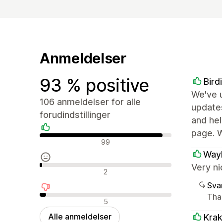
Anmeldelser
93 % positive
Bird
We've u
106 anmeldelser for alle
updates
forudindstillinger
and hel
page. 
Positive anmeldelser
99
Wayl
Very ni
Neutrale anmeldelser
2
Sva
Tha
Negative anmeldelser
5
Alle anmeldelser
Krak