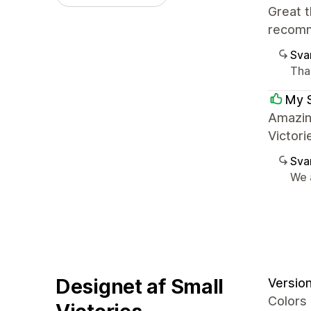
Great t
recomm
Sva
Tha
My 
Amazing
Victori
Sva
We 
Designet af Small
Version 
Colors 