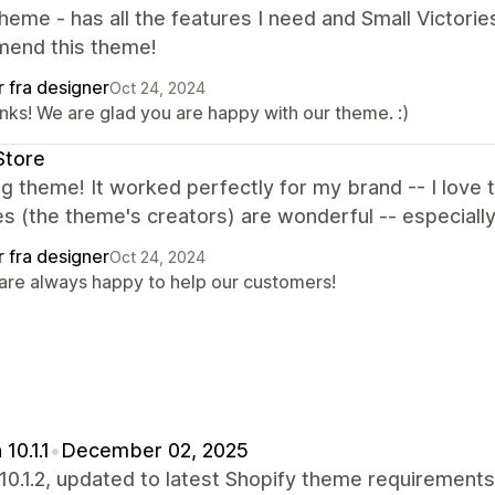
heme - has all the features I need and Small Victorie
end this theme!
r fra designer
Oct 24, 2024
nks! We are glad you are happy with our theme. :)
Store
 theme! It worked perfectly for my brand -- I love t
es (the theme's creators) are wonderful -- especially 
r fra designer
Oct 24, 2024
are always happy to help our customers!
10.1.1
•
December 02, 2025
10.1.2, updated to latest Shopify theme requirements