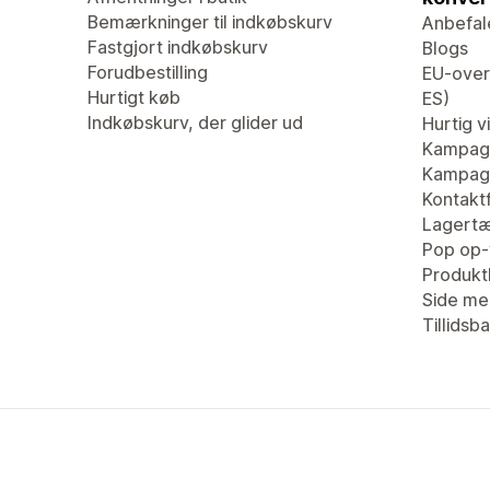
Bemærkninger til indkøbskurv
Anbefal
Fastgjort indkøbskurv
Blogs
Forudbestilling
EU-overs
Hurtigt køb
ES)
Indkøbskurv, der glider ud
Hurtig v
Kampag
Kampagn
Kontaktf
Lagertæ
Pop op-
Produk
Side me
Tillidsb