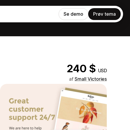
Se demo
Prøv tema
240 $
USD
af
Small Victories