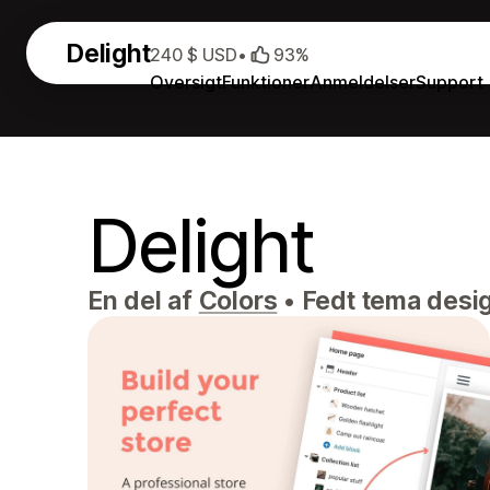
Delight
240 $ USD
•
93%
Oversigt
Funktioner
Anmeldelser
Support
Delight
En del af
Colors
•
Fedt tema desig