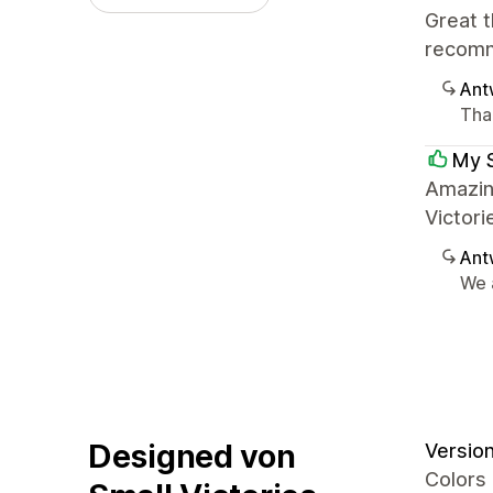
Great t
recomm
Ant
Tha
My 
Amazing
Victori
Ant
We 
Designed von
Version 
Colors 