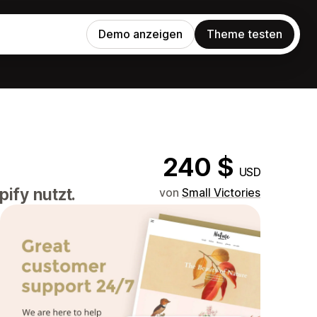
Demo anzeigen
Theme testen
240 $
USD
ify nutzt.
von
Small Victories