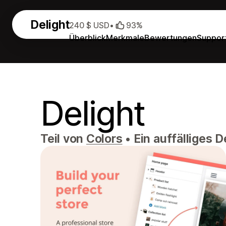
Delight
240 $ USD
•
93%
Überblick
Merkmale
Bewertungen
Suppor
Delight
Teil von
Colors
•
Ein auffälliges D