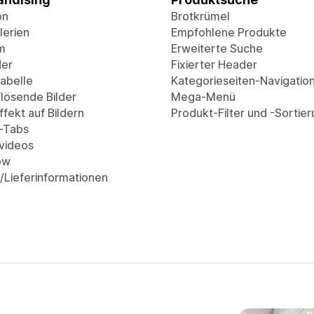
on
Brotkrümel
lerien
Empfohlene Produkte
m
Erweiterte Suche
der
Fixierter Header
abelle
Kategorieseiten-Navigatio
lösende Bilder
Mega-Menü
fekt auf Bildern
Produkt-Filter und -Sortie
-Tabs
videos
ow
/Lieferinformationen