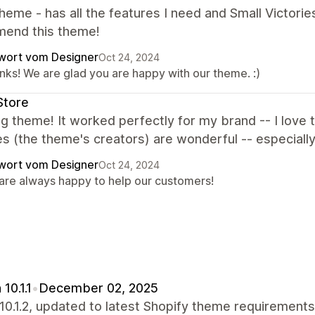
heme - has all the features I need and Small Victorie
end this theme!
wort vom Designer
Oct 24, 2024
nks! We are glad you are happy with our theme. :)
Store
 theme! It worked perfectly for my brand -- I love t
es (the theme's creators) are wonderful -- especially 
wort vom Designer
Oct 24, 2024
are always happy to help our customers!
10.1.1
•
December 02, 2025
10.1.2, updated to latest Shopify theme requirements