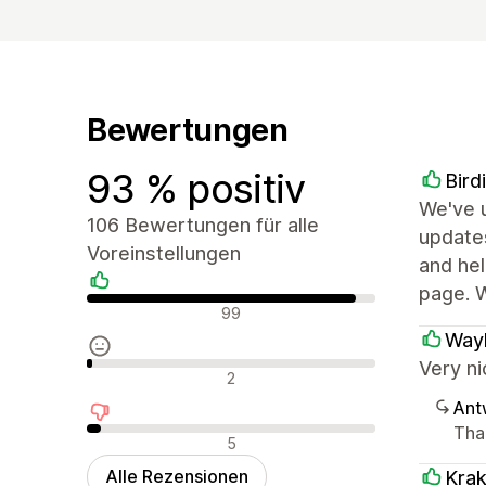
Bewertungen
93 % positiv
Bird
We've u
106 Bewertungen für alle
updates
Voreinstellungen
and hel
page. 
Positive Bewertungen
99
Wayl
Very ni
Neutrale Bewertungen
2
Ant
Tha
Negative Bewertungen
5
Alle Rezensionen
Krak