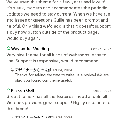
We've used this theme for a few years and love it!
It's sleek, modern and accommodates the periodic
updates we need to stay current. When we have run
into issues or questions Guille has been prompt and
helpful. Only thing we'd add is that it doesn't support
a buy now button outside of the product page.
Would buy again.
Waylander Welding
Oct 24, 2024
Very nice theme for all kinds of webshops, easy to
use. Support is responsive, would recommend.
デザイナーからの返信
Oct 24, 2024
Thanks for taking the time to write us a review! We are
glad you found our theme useful.
Kraken Golf
Oct 9, 2024
Great theme - has all the features I need and Small
Victories provides great support! Highly recommend
this theme!
デザイナーからの返信
Oct 24, 2024