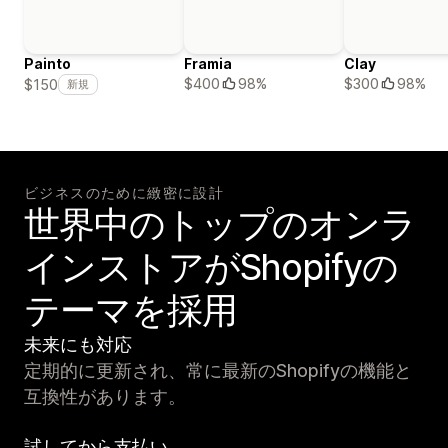
Painto
Framia
Clay
$400
98%
$300
98%
$150
新規
ビジネスのために緻密に設計
世界中のトップのオンラ
インストアがShopifyの
テーマを採用
未来にも対応
定期的に更新され、常に最新のShopifyの機能と
互換性があります。
試してから支払い