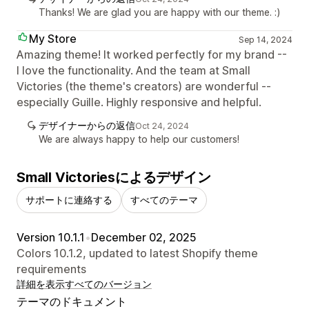
Thanks! We are glad you are happy with our theme. :)
My Store
Sep 14, 2024
Amazing theme! It worked perfectly for my brand --
I love the functionality. And the team at Small
Victories (the theme's creators) are wonderful --
especially Guille. Highly responsive and helpful.
デザイナーからの返信
Oct 24, 2024
We are always happy to help our customers!
Small Victoriesによるデザイン
サポートに連絡する
すべてのテーマ
Version 10.1.1
•
December 02, 2025
Colors 10.1.2, updated to latest Shopify theme
requirements
詳細を表示
すべてのバージョン
テーマのドキュメント