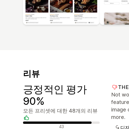
리뷰
긍정적인 평가
THE
Not wo
90%
feature
image 
모든 프리셋에 대한 48개의 리뷰
more.
긍정적인 리뷰
43
디자