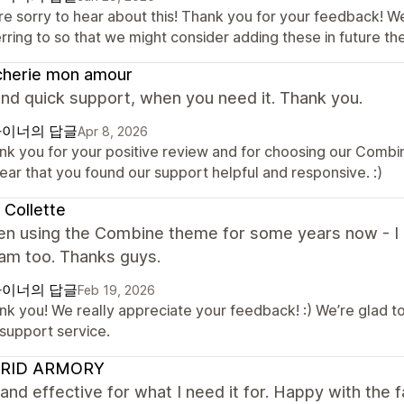
re sorry to hear about this! Thank you for your feedback! W
erring to so that we might consider adding these in future 
cherie mon amour
nd quick support, when you need it. Thank you.
이너의 답글
Apr 8, 2026
nk you for your positive review and for choosing our Comb
ear that you found our support helpful and responsive. :)
 Collette
en using the Combine theme for some years now - I lo
eam too. Thanks guys.
이너의 답글
Feb 19, 2026
nk you! We really appreciate your feedback! :) We’re glad t
 support service.
RID ARMORY
and effective for what I need it for. Happy with the f