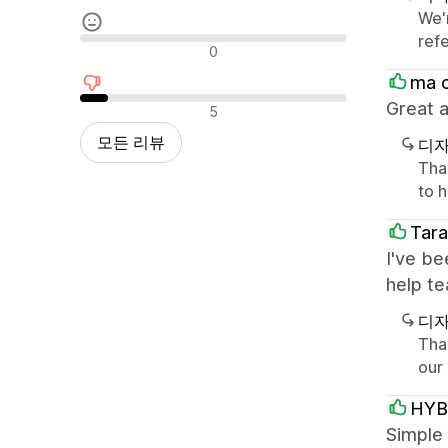
We'
ref
중립적인 리뷰
0
ma 
부정적인 리뷰
Great a
5
모든 리뷰
디자
Tha
to h
Tara
I've be
help t
디자
Tha
our
HYB
Simple 