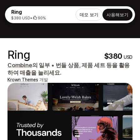
Ring
데모 보기
사용해보기
$380 USD
•
90%
Ring
$380
USD
Combine
의 일부
•
번들 상품, 제품 세트 등을 활용
하여 매출을 늘리세요.
Krown Themes
개발