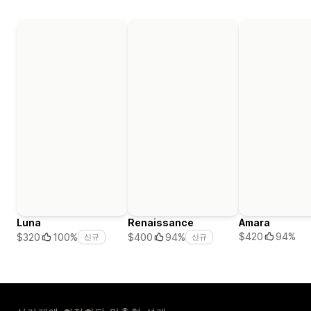
Luna
Renaissance
Amara
$420
94%
$320
100%
$400
94%
신규
신규