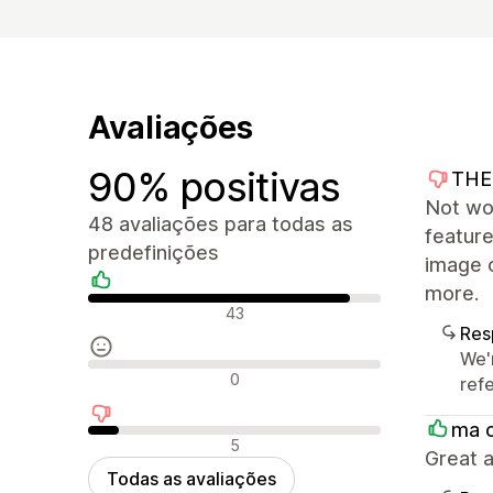
Avaliações
90% positivas
THE
Not wo
48 avaliações para todas as
feature
predefinições
image 
more.
Avaliações positivas
43
Res
We'
Avaliações neutras
0
ref
ma 
Avaliações negativas
5
Great a
Todas as avaliações