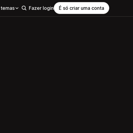
 temas
Fazer login
É só criar uma conta