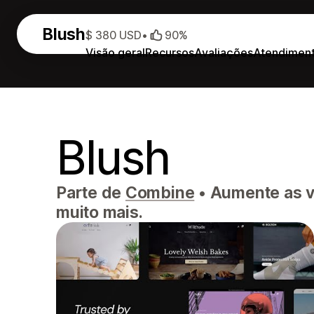
Blush
$ 380 USD
•
90%
Visão geral
Recursos
Avaliações
Atendimen
Blush
Parte de
Combine
•
Aumente as v
muito mais.