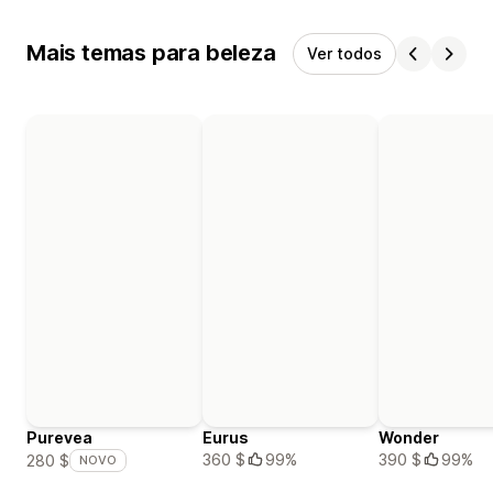
Mais temas para beleza
Ver todos
Purevea
Eurus
Wonder
360 $
99%
390 $
99%
280 $
NOVO