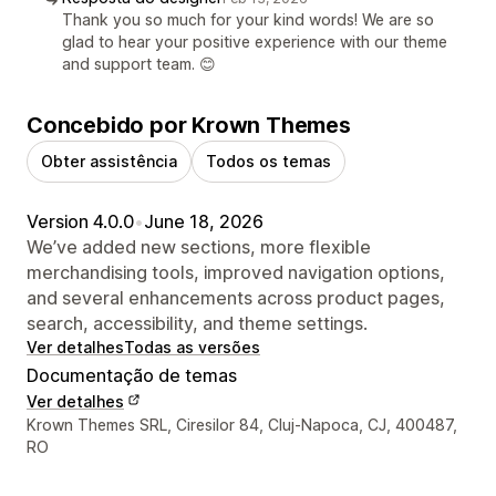
Thank you so much for your kind words! We are so
glad to hear your positive experience with our theme
and support team. 😊
Concebido por Krown Themes
Obter assistência
Todos os temas
Version 4.0.0
•
June 18, 2026
We’ve added new sections, more flexible
merchandising tools, improved navigation options,
and several enhancements across product pages,
search, accessibility, and theme settings.
Ver detalhes
Todas as versões
Documentação de temas
Ver detalhes
Detalhes de contacto do designer
Krown Themes SRL, Ciresilor 84, Cluj-Napoca, CJ, 400487,
RO