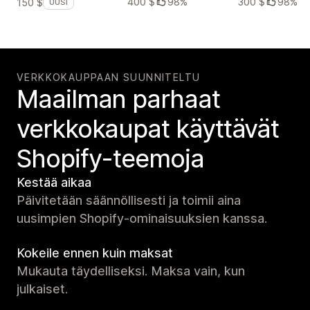
400 $
98%
300 $
98%
150 $
UUSI
VERKKOKAUPPAAN SUUNNITELTU
Maailman parhaat
verkko­kaupat käyttävät
Shopify-teemoja
Kestää aikaa
Päivitetään säännöllisesti ja toimii aina
uusimpien Shopify-ominaisuuksien kanssa.
Kokeile ennen kuin maksat
Mukauta täydelliseksi. Maksa vain, kun
julkaiset.