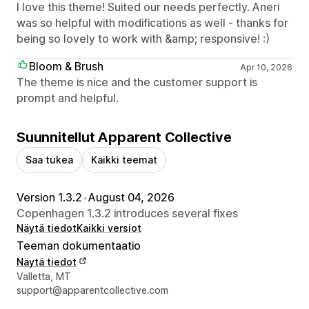
I love this theme! Suited our needs perfectly. Aneri
was so helpful with modifications as well - thanks for
being so lovely to work with &amp; responsive! :)
Bloom & Brush
Apr 10, 2026
The theme is nice and the customer support is
prompt and helpful.
Suunnitellut Apparent Collective
Saa tukea
Kaikki teemat
Version 1.3.2
•
August 04, 2026
Copenhagen 1.3.2 introduces several fixes
Näytä tiedot
Kaikki versiot
Teeman dokumentaatio
Näytä tiedot
Suunnittelijan yhteystiedot
Valletta, MT
support@apparentcollective.com