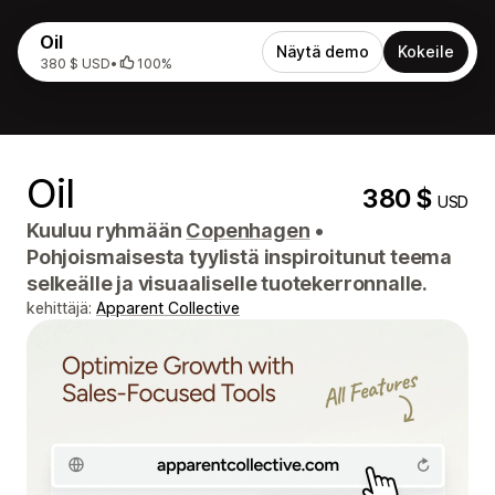
Oil
Näytä demo
Kokeile
380 $ USD
•
100%
Oil
380 $
USD
Kuuluu ryhmään
Copenhagen
•
Pohjoismaisesta tyylistä inspiroitunut teema
selkeälle ja visuaaliselle tuotekerronnalle.
kehittäjä:
Apparent Collective