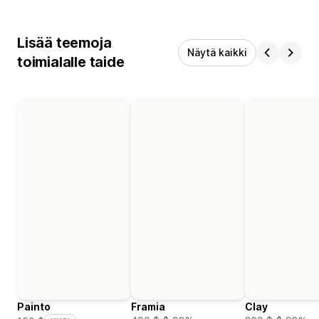
Lisää teemoja
Näytä kaikki
toimialalle taide
Painto
Framia
Clay