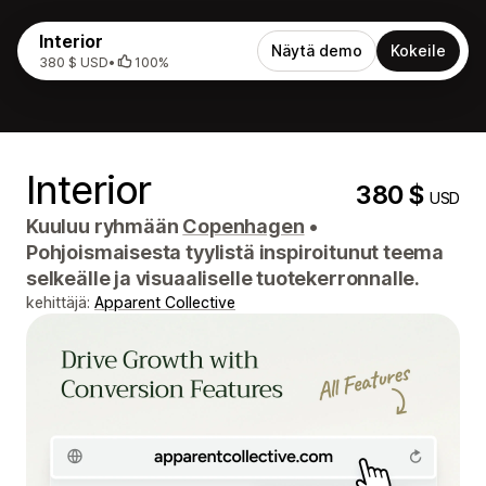
Interior
Näytä demo
Kokeile
380 $ USD
•
100%
Interior
380 $
USD
Kuuluu ryhmään
Copenhagen
•
Pohjoismaisesta tyylistä inspiroitunut teema
selkeälle ja visuaaliselle tuotekerronnalle.
kehittäjä:
Apparent Collective