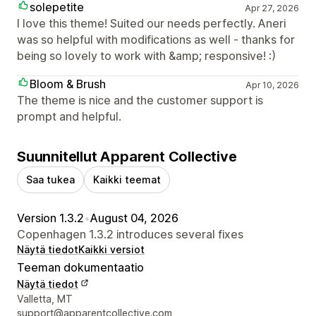
solepetite
Apr 27, 2026
I love this theme! Suited our needs perfectly. Aneri
was so helpful with modifications as well - thanks for
being so lovely to work with &amp; responsive! :)
Bloom & Brush
Apr 10, 2026
The theme is nice and the customer support is
prompt and helpful.
Suunnitellut Apparent Collective
Saa tukea
Kaikki teemat
Version 1.3.2
•
August 04, 2026
Copenhagen 1.3.2 introduces several fixes
Näytä tiedot
Kaikki versiot
Teeman dokumentaatio
Näytä tiedot
Suunnittelijan yhteystiedot
Valletta, MT
support@apparentcollective.com