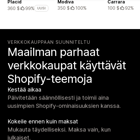
Placid
Modiva
Carrara
350 $
100%
100 $
92%
360 $
99%
UUSI
VERKKOKAUPPAAN SUUNNITELTU
Maailman parhaat
verkko­kaupat käyttävät
Shopify-teemoja
Kestää aikaa
Päivitetään säännöllisesti ja toimii aina
uusimpien Shopify-ominaisuuksien kanssa.
Kokeile ennen kuin maksat
Mukauta täydelliseksi. Maksa vain, kun
julkaiset.