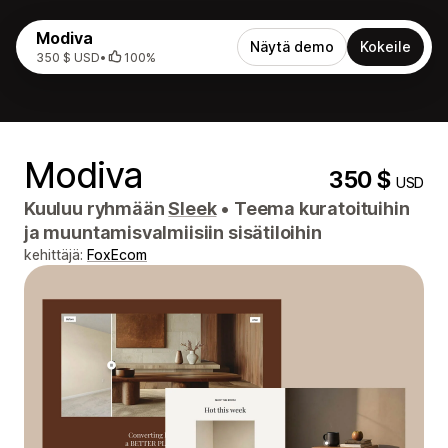
Modiva
Näytä demo
Kokeile
350 $ USD
•
100%
Modiva
350 $
USD
Kuuluu ryhmään
Sleek
•
Teema kuratoituihin
ja muuntamisvalmiisiin sisätiloihin
kehittäjä:
FoxEcom