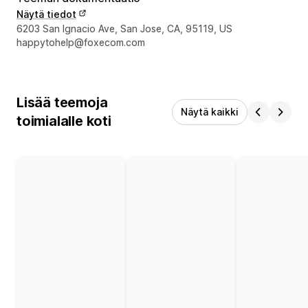
Näytä tiedot
Suunnittelijan yhteystiedot
6203 San Ignacio Ave, San Jose, CA, 95119, US
happytohelp@foxecom.com
Lisää teemoja
Näytä kaikki
toimialalle koti