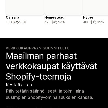
Carrara
Homestead
Hyper
100 $
96%
420 $
94%
400 $
99%
VERKKOKAUPPAAN SUUNNITELTU
Maailman parhaat
verkko­kaupat käyttävät
Shopify-teemoja
Kestää aikaa
Päivitetään säännöllisesti ja toimii aina
uusimpien Shopify-ominaisuuksien kanssa.