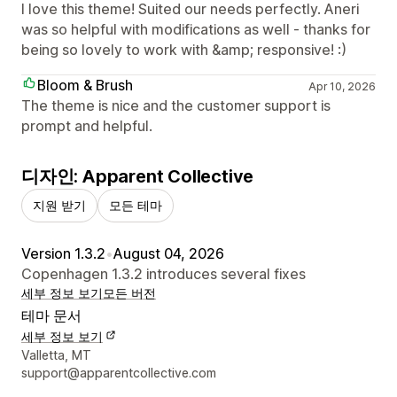
I love this theme! Suited our needs perfectly. Aneri
was so helpful with modifications as well - thanks for
being so lovely to work with &amp; responsive! :)
Bloom & Brush
Apr 10, 2026
The theme is nice and the customer support is
prompt and helpful.
디자인: Apparent Collective
지원 받기
모든 테마
Version 1.3.2
•
August 04, 2026
Copenhagen 1.3.2 introduces several fixes
세부 정보 보기
모든 버전
테마 문서
세부 정보 보기
디자이너 연락처 세부 정보
Valletta, MT
support@apparentcollective.com