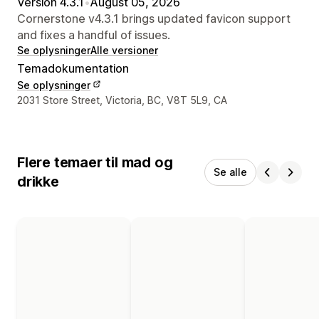
Version 4.3.1
•
August 05, 2026
Cornerstone v4.3.1 brings updated favicon support
and fixes a handful of issues.
Se oplysninger
Alle versioner
Temadokumentation
Se oplysninger
Se kontaktoplysninger
2031 Store Street, Victoria, BC, V8T 5L9, CA
Flere temaer til mad og
Se alle
drikke