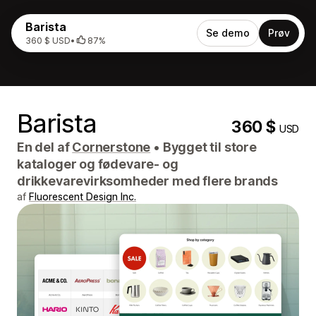
Barista
Se demo
Prøv
360 $ USD
•
87%
Barista
360 $
USD
En del af
Cornerstone
•
Bygget til store
kataloger og fødevare- og
drikkevarevirksomheder med flere brands
af
Fluorescent Design Inc.